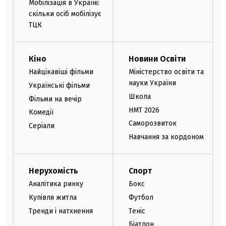
Мобілізація в Україні:
скільки осіб мобілізує
ТЦК
Кіно
Новини Освіти
Найцікавіші фільми
Міністерство освіти та
науки України
Українські фільми
Школа
Фільми на вечір
НМТ 2026
Комедії
Саморозвиток
Серіали
Навчання за кордоном
Нерухомість
Спорт
Аналітика ринку
Бокс
Купівля житла
Футбол
Тренди і натхнення
Теніс
Біатлон