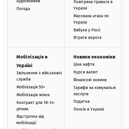
Аудіоновини
Повітряна тривога в
Україні
Погода
Масована атака по
Україні
Вибухи у Росії
Втрати ворога
Мобілізація в
Новини економіки
Ціна нафти
Україні
Курси валют
Звільнення з військової
служби
Фінансові новини
Мобілізація 50+
Тарифи на комунальні
послуги
Мобілізація жінок
Податки
Контракт для 18-24-
річних
Пенсія в Україні
Відстрочка від
мобілізації