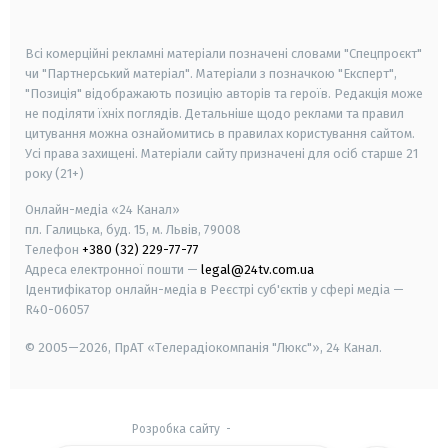
smart tv
samsung smart tv
Всі комерційні рекламні матеріали позначені словами "Спецпроєкт"
чи "Партнерський матеріал". Матеріали з позначкою "Експерт",
"Позиція" відображають позицію авторів та героїв. Редакція може
не поділяти їхніх поглядів. Детальніше щодо реклами та правил
цитування можна ознайомитись в правилах користування сайтом.
Усі права захищені.
Матеріали сайту призначені для осіб старше
21
року (21+)
Онлайн-медіа «24 Канал»
пл. Галицька, буд. 15, м. Львів, 79008
Телефон
+380 (32) 229-77-77
Адреса електронної пошти —
legal@24tv.com.ua
Ідентифікатор онлайн-медіа в Реєстрі суб'єктів у сфері медіа —
R40-06057
© 2005—2026,
ПрАТ «Телерадіокомпанія "Люкс"», 24 Канал.
Розробка сайту
-