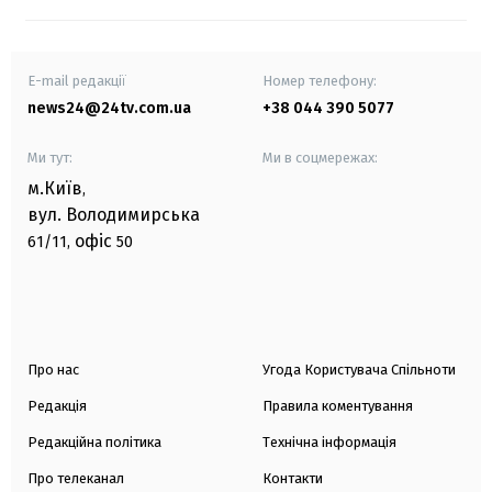
E-mail редакції
Номер телефону:
news24@24tv.com.ua
+38 044 390 5077
Ми тут:
Ми в соцмережах:
м.Київ
,
вул. Володимирська
офіс
61/11,
50
Про нас
Угода Користувача Спільноти
Редакція
Правила коментування
Редакційна політика
Технічна інформація
Про телеканал
Контакти