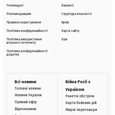
Телеведучі
Вакансії
Рекламодавцям
Структура власності
Правила користування
Архів
Політика конфіденційності
Карта сайту
Політика використання
Ігри
штучного інтелекту
Політика конфіденційності
додатку
Всі новини
Війна Росії з
Головні новини
Україною
Новини України
Ракетні обстріли
Прямий ефір
Карта бойових дій
Відеоновини
Мирні переговори