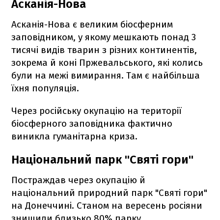
Асканія-Нова
Асканія-Нова є великим біосферним
заповідником, у якому мешкають понад 3
тисячі видів тварин з різних континентів,
зокрема й коні Пржевальського, які колись
були на межі вимирання. Там є найбільша
їхня популяція.
Через російську окупацію на території
біосферного заповідника фактично
виникла гуманітарна криза.
Національний парк "Святі гори"
Постраждав через окупацію й
національний природний парк "Святі гори"
на Донеччині. Станом на вересень росіяни
знищили близько 80% парку.