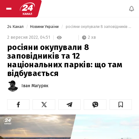
24 Канал
Новини України
 росіяни окупували 8 заповідників та 12 національних парків: що там відбувається 
2 хв
2 вересня 2022,
04:51
росіяни окупували 8
заповідників та 12
національних парків: що там
відбувається
Іван Магуряк