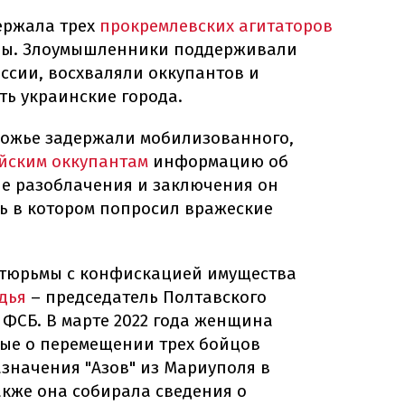
ержала трех
прокремлевских агитаторов
ины. Злоумышленники поддерживали
ссии, восхваляли оккупантов и
ть украинские города.
рожье задержали мобилизованного,
йским оккупантам
информацию об
ле разоблачения и заключения он
чь в котором попросил вражеские
т тюрьмы с конфискацией имущества
дья
– председатель Полтавского
 ФСБ. В марте 2022 года женщина
ые о перемещении трех бойцов
значения "Азов" из Мариуполя в
кже она собирала сведения о