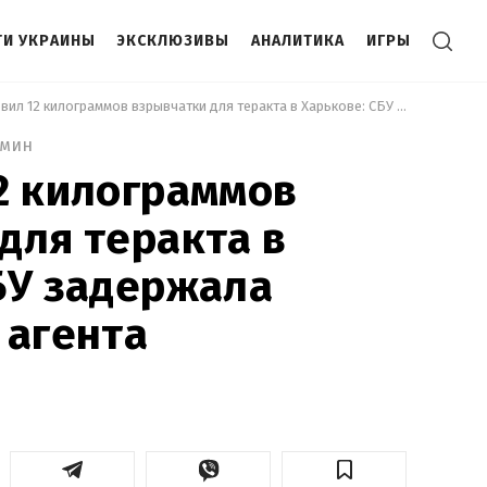
И УКРАИНЫ
ЭКСКЛЮЗИВЫ
АНАЛИТИКА
ИГРЫ
 Изготовил 12 килограммов взрывчатки для теракта в Харькове: СБУ задержала российского агента 
 мин
2 килограммов
для теракта в
БУ задержала
 агента