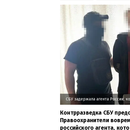
СБУ задержала агента России, к
Контрразведка СБУ предо
Правоохранители воврем
российского агента, кот