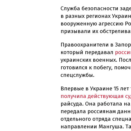
Служба безопасности зад
в разных регионах Укра
вооруженную агрессию Ро
призывали их обстрелива
Правоохранители в Запо
который передавал
росси
украинских военных. Пос
готовился к побегу, помо
спецслужбы.
Впервые в Украине 15 ле
получила действующая су
райсуда. Она работала на
передала россиянам данн
отдельного отряда спецна
направлении Мангуша. Та