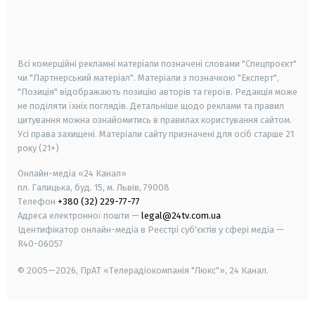
android
apple
smart tv
samsung smart tv
Всі комерційні рекламні матеріали позначені словами "Спецпроєкт"
чи "Партнерський матеріал". Матеріали з позначкою "Експерт",
"Позиція" відображають позицію авторів та героїв. Редакція може
не поділяти їхніх поглядів. Детальніше щодо реклами та правил
цитування можна ознайомитись в правилах користування сайтом.
Усі права захищені.
Матеріали сайту призначені для осіб старше
21
року (21+)
Онлайн-медіа «24 Канал»
пл. Галицька, буд. 15, м. Львів, 79008
Телефон
+380 (32) 229-77-77
Адреса електронної пошти —
legal@24tv.com.ua
Ідентифікатор онлайн-медіа в Реєстрі суб'єктів у сфері медіа —
R40-06057
© 2005—2026,
ПрАТ «Телерадіокомпанія "Люкс"», 24 Канал.