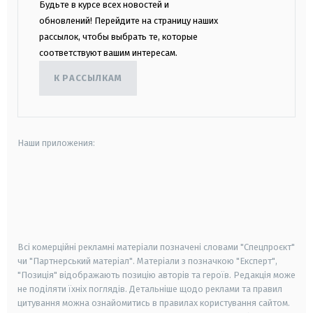
Будьте в курсе всех новостей и
обновлений! Перейдите на страницу наших
рассылок, чтобы выбрать те, которые
соответствуют вашим интересам.
К РАССЫЛКАМ
Наши приложения:
android
apple
smart tv
samsung smart tv
Всі комерційні рекламні матеріали позначені словами "Спецпроєкт"
чи "Партнерський матеріал". Матеріали з позначкою "Експерт",
"Позиція" відображають позицію авторів та героїв. Редакція може
не поділяти їхніх поглядів. Детальніше щодо реклами та правил
цитування можна ознайомитись в правилах користування сайтом.