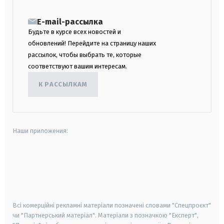
E-mail-рассылка
Будьте в курсе всех новостей и
обновлений! Перейдите на страницу наших
рассылок, чтобы выбрать те, которые
соответствуют вашим интересам.
К РАССЫЛКАМ
Наши приложения:
android
apple
smart tv
samsung smart tv
Всі комерційні рекламні матеріали позначені словами "Спецпроєкт"
чи "Партнерський матеріал". Матеріали з позначкою "Експерт",