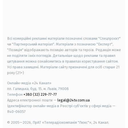
android
apple
smart tv
samsung smart tv
Всі комерційні рекламні матеріали позначені словами "Спецпроєкт"
чи "Партнерський матеріал". Матеріали з позначкою "Експерт",
"Позиція" відображають позицію авторів та героїв. Редакція може
не поділяти їхніх поглядів. Детальніше щодо реклами та правил
цитування можна ознайомитись в правилах користування сайтом.
Усі права захищені.
Матеріали сайту призначені для осіб старше
21
року (21+)
Онлайн-медіа «24 Канал»
пл. Галицька, буд. 15, м. Львів, 79008
Телефон
+380 (32) 229-77-77
Адреса електронної пошти —
legal@24tv.com.ua
Ідентифікатор онлайн-медіа в Реєстрі суб'єктів у сфері медіа —
R40-06057
© 2005—2026,
ПрАТ «Телерадіокомпанія "Люкс"», 24 Канал.