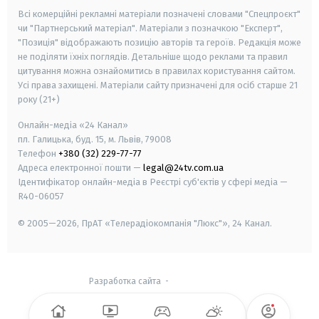
Всі комерційні рекламні матеріали позначені словами "Спецпроєкт"
чи "Партнерський матеріал". Матеріали з позначкою "Експерт",
"Позиція" відображають позицію авторів та героїв. Редакція може
не поділяти їхніх поглядів. Детальніше щодо реклами та правил
цитування можна ознайомитись в правилах користування сайтом.
Усі права захищені.
Матеріали сайту призначені для осіб старше
21
року (21+)
Онлайн-медіа «24 Канал»
пл. Галицька, буд. 15, м. Львів, 79008
Телефон
+380 (32) 229-77-77
Адреса електронної пошти —
legal@24tv.com.ua
Ідентифікатор онлайн-медіа в Реєстрі суб'єктів у сфері медіа —
R40-06057
© 2005—2026,
ПрАТ «Телерадіокомпанія "Люкс"», 24 Канал.
Разработка сайта
-