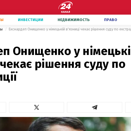
СЫ
ИНВЕСТИЦИИ
НЕДВИЖИМОСТЬ
ПРАВО
ны
Екснардеп Онищенко у німецькій в'язниці чекає рішення суду по екстра
еп Онищенко у німецьк
 чекає рішення суду по
ції