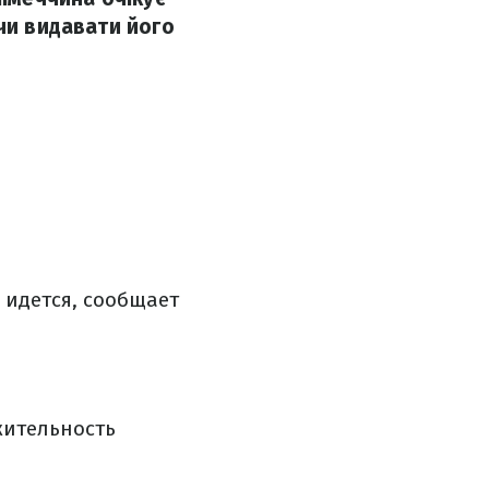
 чи видавати його
 идется, сообщает
жительность