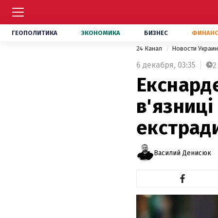
ГЕОПОЛИТИКА
ЭКОНОМИКА
БИЗНЕС
ФИНАН
24 Канал
Новости Украи
6 декабря,
03:35
2
Екснард
в'язниці
екстради
Василий Денисюк