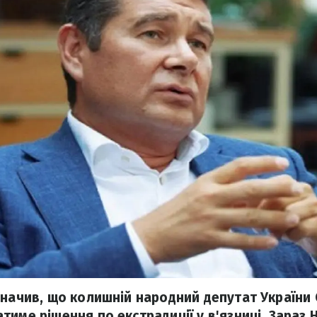
значив, що колишній народний депутат України
име рішення по екстрадиції у в'язниці. Зараз 