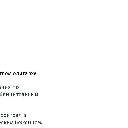
глом олигархе
ания по
 обвинительный
роиграл в
еским беженцем.