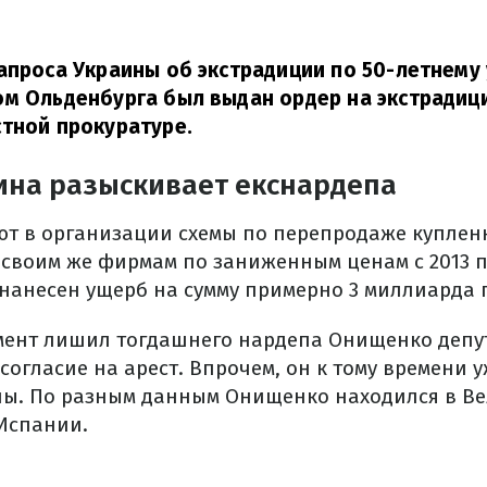
апроса Украины об экстрадиции по 50-летнему
м Ольденбурга был выдан ордер на экстрадиц
тной прокуратуре.
ина разыскивает екснардепа
т в организации схемы по перепродаже куплен
 своим же фирмам по заниженным ценам с 2013 п
 нанесен ущерб на сумму примерно 3 миллиарда 
амент лишил тогдашнего нардепа Онищенко депу
согласие на арест.
Впрочем, он к тому времени у
ны.
По разным данным Онищенко находился в В
 Испании.