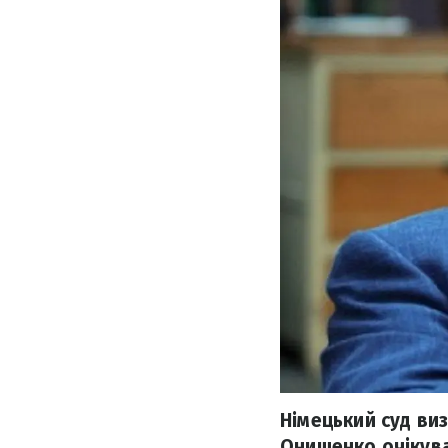
Німецький суд ви
Онищенко очікуват