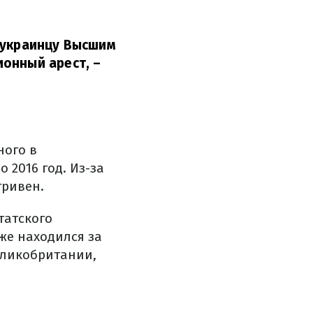
 украинцу Высшим
ионный арест,
–
ного в
о 2016 год.
Из-за
гривен.
татского
же находился за
еликобритании,