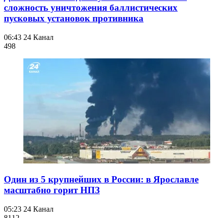
сложность уничтожения баллистических
пусковых установок противника
06:43
24 Канал
498
Один из 5 крупнейших в России: в Ярославле
масштабно горит НПЗ
05:23
24 Канал
811
2