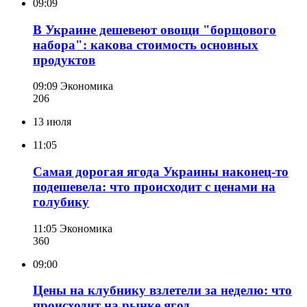
09:09
В Украине дешевеют овощи "борщового
набора": какова стоимость основных
продуктов
09:09
Экономика
206
13 июля
11:05
Самая дорогая ягода Украины наконец-то
подешевела: что происходит с ценами на
голубику
11:05
Экономика
360
09:00
Цены на клубнику взлетели за неделю: что
происходит на рынке ягод