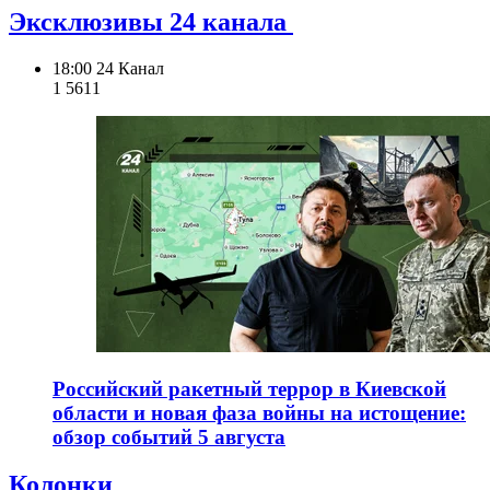
Эксклюзивы 24 канала
18:00
24 Канал
1 561
1
Российский ракетный террор в Киевской
области и новая фаза войны на истощение:
обзор событий 5 августа
Колонки