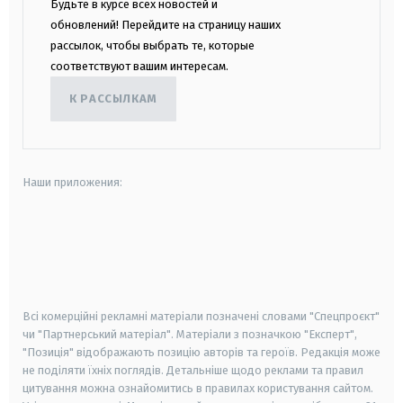
Будьте в курсе всех новостей и
обновлений! Перейдите на страницу наших
рассылок, чтобы выбрать те, которые
соответствуют вашим интересам.
К РАССЫЛКАМ
Наши приложения:
android
apple
smart tv
samsung smart tv
Всі комерційні рекламні матеріали позначені словами "Спецпроєкт"
чи "Партнерський матеріал". Матеріали з позначкою "Експерт",
"Позиція" відображають позицію авторів та героїв. Редакція може
не поділяти їхніх поглядів. Детальніше щодо реклами та правил
цитування можна ознайомитись в правилах користування сайтом.