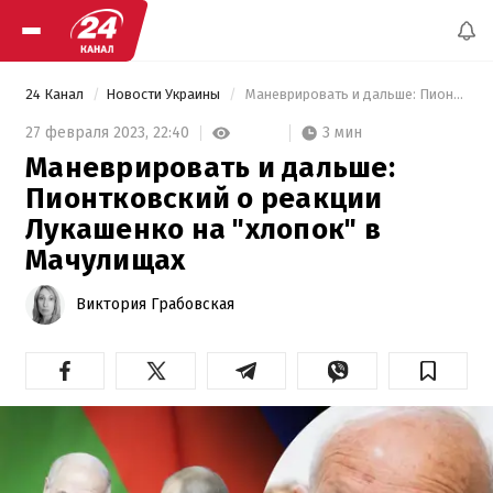
24 Канал
Новости Украины
 Маневрировать и дальше: Пионтковский о реакции Лукашенко на "хлопок" в Мачулищах 
3 мин
27 февраля 2023,
22:40
Маневрировать и дальше:
Пионтковский о реакции
Лукашенко на "хлопок" в
Мачулищах
Виктория Грабовская