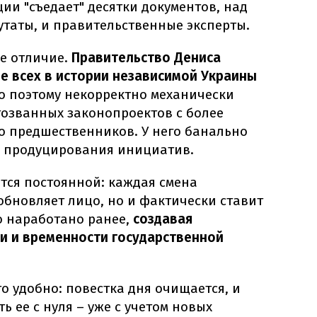
и "съедает" десятки документов, над
утаты, и правительственные эксперты.
ое отличие.
Правительство Дениса
 всех в истории независимой Украины
но поэтому некорректно механически
тозванных законопроектов с более
о предшественников. У него банально
я продуцирования инициатив.
тся постоянной: каждая смена
обновляет лицо, но и фактически ставит
о наработано ранее,
создавая
и и временности государственной
о удобно: повестка дня очищается, и
 ее с нуля – уже с учетом новых