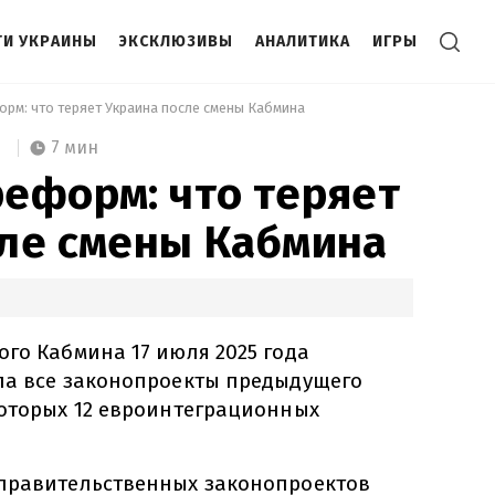
И УКРАИНЫ
ЭКСКЛЮЗИВЫ
АНАЛИТИКА
ИГРЫ
орм: что теряет Украина после смены Кабмина 
7 мин
еформ: что теряет
сле смены Кабмина
го Кабмина 17 июля 2025 года
ла все законопроекты предыдущего
которых 12 евроинтеграционных
правительственных законопроектов