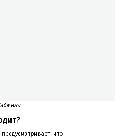
Кабмина
одит?
предусматривает, что