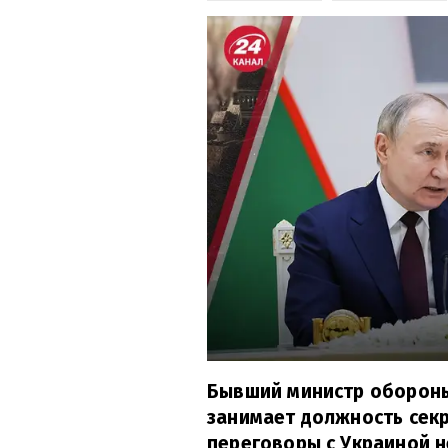
Бывший министр обороны
занимает должность секр
переговоры с Украиной н