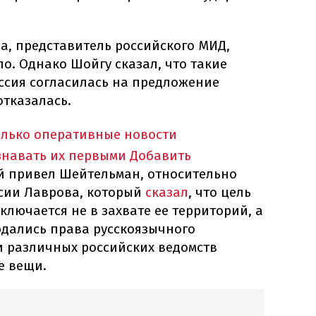
а, представитель российского МИД,
ыло. Однако Шойгу сказал, что такие
ссия согласилась на предложение
отказалась.
олько оперативные новости
знавать их первыми
Добавить
й привел Шейтельман, относительно
сии Лаврова, который
сказал
, что цель
лючается не в захвате ее территорий, а
юдались права русскоязычного
и различных российских ведомств
е вещи.