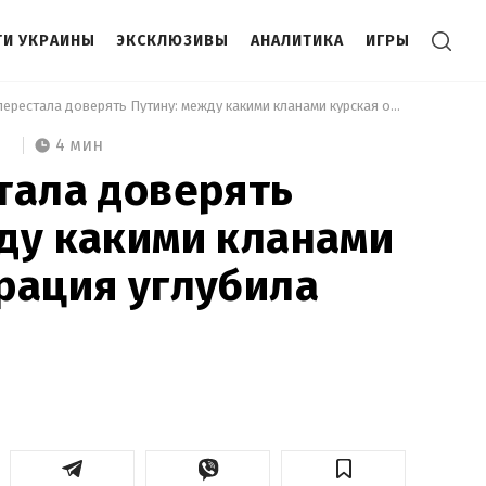
И УКРАИНЫ
ЭКСКЛЮЗИВЫ
АНАЛИТИКА
ИГРЫ
 Элита перестала доверять Путину: между какими кланами курская операция углубила конфликт 
4 мин
тала доверять
ду какими кланами
рация углубила