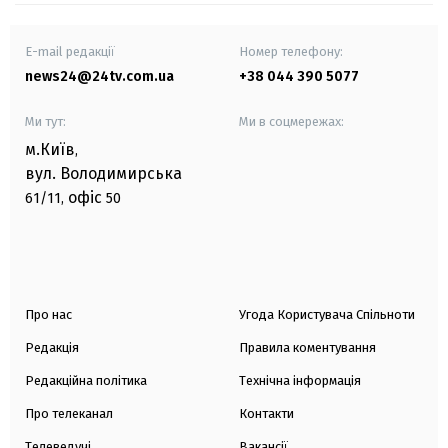
E-mail редакції
Номер телефону:
news24@24tv.com.ua
+38 044 390 5077
Ми тут:
Ми в соцмережах:
м.Київ
,
вул. Володимирська
офіс
61/11,
50
Про нас
Угода Користувача Спільноти
Редакція
Правила коментування
Редакційна політика
Технічна інформація
Про телеканал
Контакти
Телеведучі
Вакансії