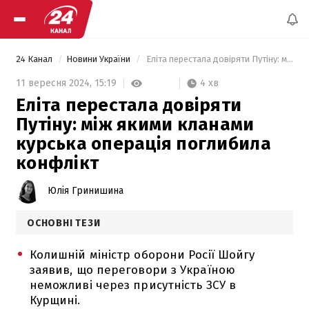
24 Канал
Новини України
 Еліта перестала довіряти Путіну: між якими кланами курська операція поглибила конфлікт 
4 хв
11 вересня 2024,
15:19
Еліта перестала довіряти
Путіну: між якими кланами
курська операція поглибила
конфлікт
Юлія Гринишина
ОСНОВНІ ТЕЗИ
Колишній міністр оборони Росії Шойгу
заявив, що переговори з Україною
неможливі через присутність ЗСУ в
Курщині.