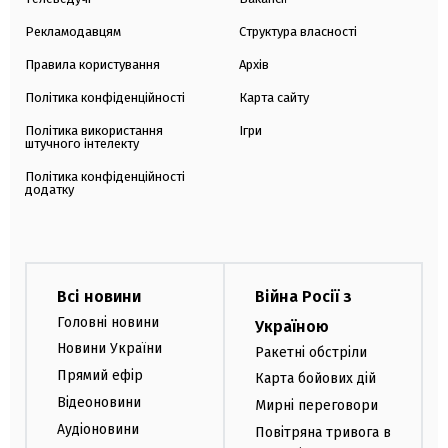
Рекламодавцям
Структура власності
Правила користування
Архів
Політика конфіденційності
Карта сайту
Політика використання
Ігри
штучного інтелекту
Політика конфіденційності
додатку
Всі новини
Війна Росії з
Головні новини
Україною
Новини України
Ракетні обстріли
Прямий ефір
Карта бойових дій
Відеоновини
Мирні переговори
Аудіоновини
Повітряна тривога в