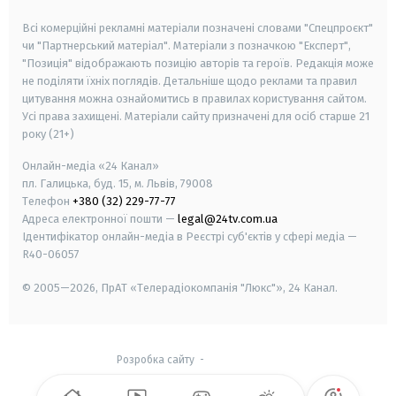
smart tv
samsung smart tv
Всі комерційні рекламні матеріали позначені словами "Спецпроєкт"
чи "Партнерський матеріал". Матеріали з позначкою "Експерт",
"Позиція" відображають позицію авторів та героїв. Редакція може
не поділяти їхніх поглядів. Детальніше щодо реклами та правил
цитування можна ознайомитись в правилах користування сайтом.
Усі права захищені.
Матеріали сайту призначені для осіб старше
21
року (21+)
Онлайн-медіа «24 Канал»
пл. Галицька, буд. 15, м. Львів, 79008
Телефон
+380 (32) 229-77-77
Адреса електронної пошти —
legal@24tv.com.ua
Ідентифікатор онлайн-медіа в Реєстрі суб'єктів у сфері медіа —
R40-06057
© 2005—2026,
ПрАТ «Телерадіокомпанія "Люкс"», 24 Канал.
Розробка сайту
-