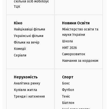
скільки осіб мобілізує
ТЦК
Кіно
Новини Освіти
Найцікавіші фільми
Міністерство освіти та
науки України
Українські фільми
Школа
Фільми на вечір
НМТ 2026
Комедії
Саморозвиток
Серіали
Навчання за кордоном
Нерухомість
Спорт
Аналітика ринку
Бокс
Купівля житла
Футбол
Тренди і натхнення
Теніс
Біатлон