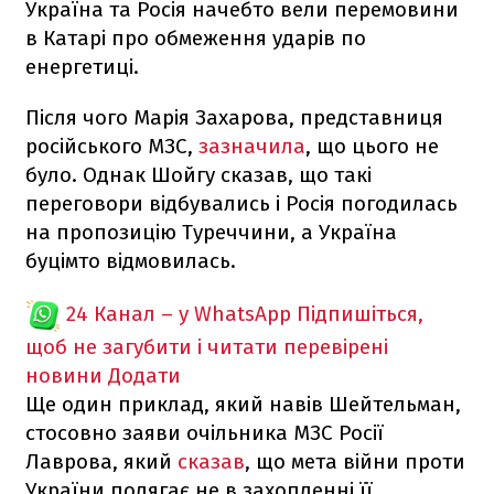
Україна та Росія начебто вели перемовини
в Катарі про обмеження ударів по
енергетиці.
Після чого Марія Захарова, представниця
російського МЗС,
зазначила
, що цього не
було. Однак Шойгу сказав, що такі
переговори відбувались і Росія погодилась
на пропозицію Туреччини, а Україна
буцімто відмовилась.
24 Канал – у WhatsApp
Підпишіться,
щоб не загубити і читати перевірені
новини
Додати
Ще один приклад, який навів Шейтельман,
стосовно заяви очільника МЗС Росії
Лаврова, який
сказав
, що мета війни проти
України полягає не в захопленні її