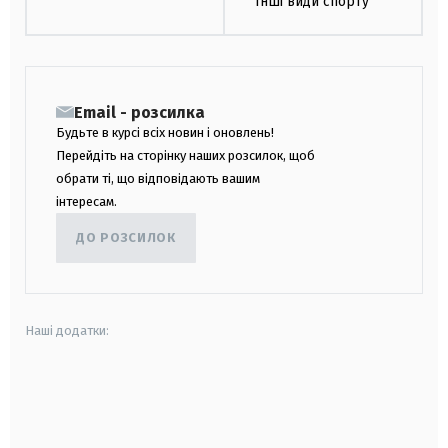
Інші види спорту
Email - розсилка
Будьте в курсі всіх новин і оновлень!
Перейдіть на сторінку наших розсилок, щоб
обрати ті, що відповідають вашим
інтересам.
ДО РОЗСИЛОК
Наші додатки:
android
apple