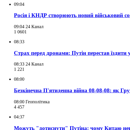
09:04
Росія і КНДР створюють новий військовий сою
09:04
24 Канал
1 060
1
08:33
Страх перед дронами: Путін перестав їздити у
08:33
24 Канал
1 221
08:00
Безкінечна П'ятиденна війна 08-08-08: як Гр
08:00
Геополітика
4 457
04:37
Можуть "дотиснути" Путіна: чому Китаю неви