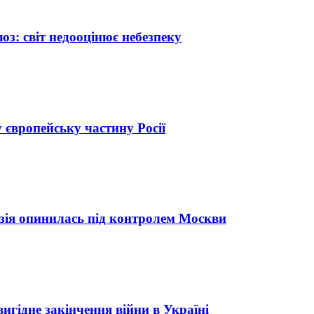
з: світ недооцінює небезпеку
 європейську частину Росії
узія опинилась під контролем Москви
гідне закінчення війни в Україні