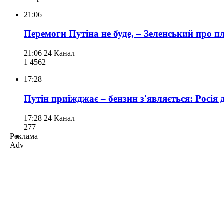
21:06
Перемоги Путіна не буде, – Зеленський про пл
21:06
24 Канал
1 456
2
17:28
Путін приїжджає – бензин з'являється: Росія
17:28
24 Канал
277
Реклама
Adv