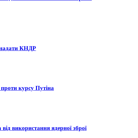
е надати КНДР
 проти курсу Путіна
 від використання ядерної зброї