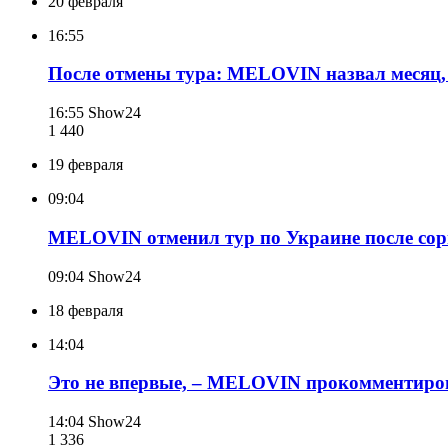
20 февраля
16:55
После отмены тура: MELOVIN назвал месяц,
16:55
Show24
1 440
19 февраля
09:04
MELOVIN отменил тур по Украине после сор
09:04
Show24
18 февраля
14:04
Это не впервые, – MELOVIN прокомментиров
14:04
Show24
1 336