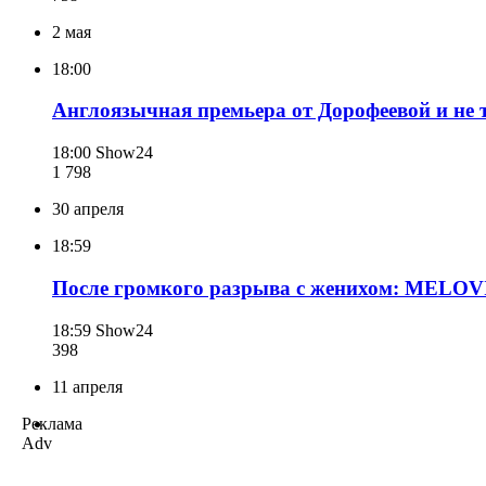
2 мая
18:00
Англоязычная премьера от Дорофеевой и не т
18:00
Show24
1 798
30 апреля
18:59
После громкого разрыва с женихом: MELOVIN
18:59
Show24
398
11 апреля
Реклама
Adv