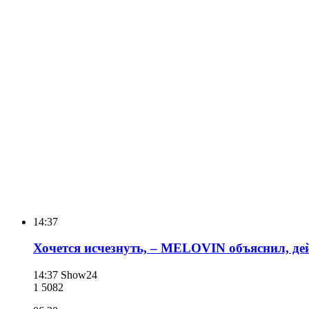
14:37
Хочется исчезнуть, – MELOVIN объяснил, де
14:37
Show24
1 508
2