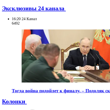
Эксклюзивы 24 канала
16:20
24 Канал
649
2
Тогда война подойдет к финалу, – Подоляк ск
Колонки