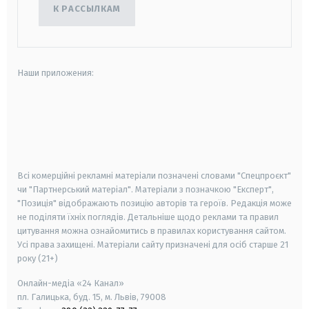
К РАССЫЛКАМ
Наши приложения:
android
apple
smart tv
samsung smart tv
Всі комерційні рекламні матеріали позначені словами "Спецпроєкт"
чи "Партнерський матеріал". Матеріали з позначкою "Експерт",
"Позиція" відображають позицію авторів та героїв. Редакція може
не поділяти їхніх поглядів. Детальніше щодо реклами та правил
цитування можна ознайомитись в правилах користування сайтом.
Усі права захищені.
Матеріали сайту призначені для осіб старше
21
року (21+)
Онлайн-медіа «24 Канал»
пл. Галицька, буд. 15, м. Львів, 79008