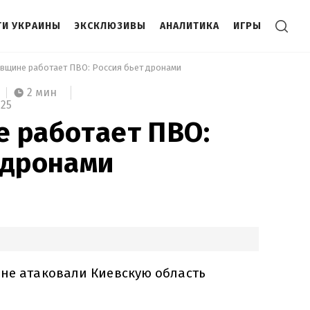
И УКРАИНЫ
ЭКСКЛЮЗИВЫ
АНАЛИТИКА
ИГРЫ
евщине работает ПВО: Россия бьет дронами 
2 мин
025
 работает ПВО:
 дронами
яне атаковали Киевскую область