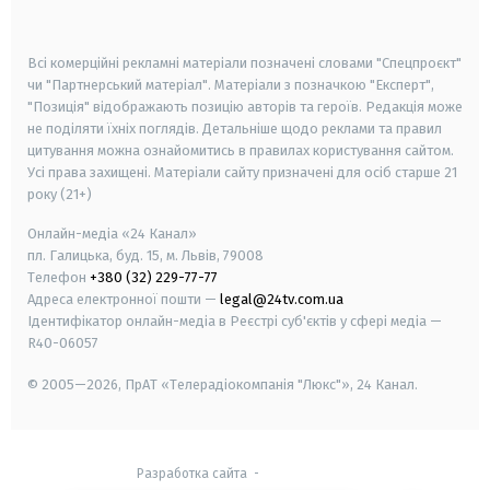
smart tv
samsung smart tv
Всі комерційні рекламні матеріали позначені словами "Спецпроєкт"
чи "Партнерський матеріал". Матеріали з позначкою "Експерт",
"Позиція" відображають позицію авторів та героїв. Редакція може
не поділяти їхніх поглядів. Детальніше щодо реклами та правил
цитування можна ознайомитись в правилах користування сайтом.
Усі права захищені.
Матеріали сайту призначені для осіб старше
21
року (21+)
Онлайн-медіа «24 Канал»
пл. Галицька, буд. 15, м. Львів, 79008
Телефон
+380 (32) 229-77-77
Адреса електронної пошти —
legal@24tv.com.ua
Ідентифікатор онлайн-медіа в Реєстрі суб'єктів у сфері медіа —
R40-06057
© 2005—2026,
ПрАТ «Телерадіокомпанія "Люкс"», 24 Канал.
Разработка сайта
-