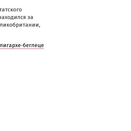
татского
находился за
еликобритании,
лигархе-беглеце