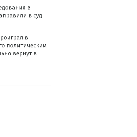
едования в
аправили в суд
проиграл в
его политическим
ьно вернут в