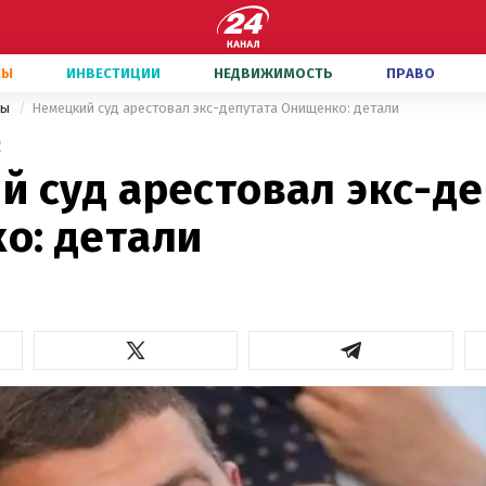
СЫ
ИНВЕСТИЦИИ
НЕДВИЖИМОСТЬ
ПРАВО
ны
Немецкий суд арестовал экс-депутата Онищенко: детали
2
й суд арестовал экс-д
о: детали