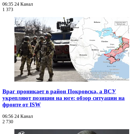
06:35
24 Канал
1 373
Враг проникает в район Покровска, а ВСУ
укрепляют позиции на юге: обзор ситуации на
фронте от ISW
06:56
24 Канал
2 730