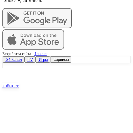
"Люкс"», 24 Канал.
Разработка сайта
-
Luxnet
24 канал
TV
Игры
сервисы
кабинет