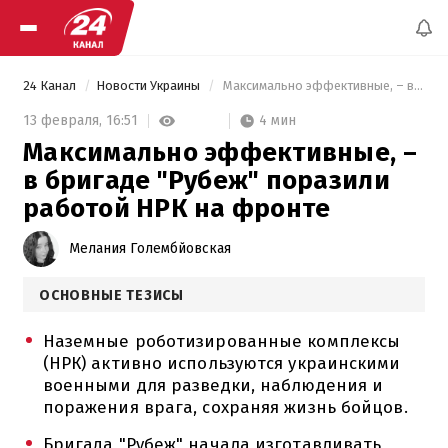
24 Канал
Новости Украины
 Максимально эффективные, – в бригаде "Рубеж" поразили работой НРК на фронте 
4 мин
13 февраля,
16:51
Максимально эффективные, –
в бригаде "Рубеж" поразили
работой НРК на фронте
Мелания Голембйовская
ОСНОВНЫЕ ТЕЗИСЫ
Наземные роботизированные комплексы
(НРК) активно используются украинскими
военными для разведки, наблюдения и
поражения врага, сохраняя жизнь бойцов.
Бригада "Рубеж" начала изготавливать