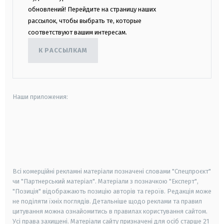
обновлений! Перейдите на страницу наших
рассылок, чтобы выбрать те, которые
соответствуют вашим интересам.
К РАССЫЛКАМ
Наши приложения:
android
apple
smart tv
samsung smart tv
Всі комерційні рекламні матеріали позначені словами "Спецпроєкт"
чи "Партнерський матеріал". Матеріали з позначкою "Експерт",
"Позиція" відображають позицію авторів та героїв. Редакція може
не поділяти їхніх поглядів. Детальніше щодо реклами та правил
цитування можна ознайомитись в правилах користування сайтом.
Усі права захищені.
Матеріали сайту призначені для осіб старше
21