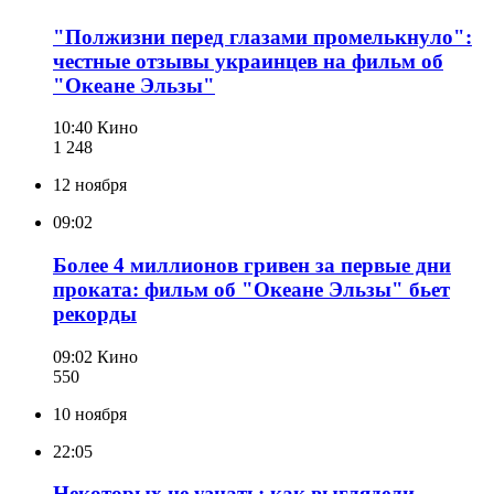
"Полжизни перед глазами промелькнуло":
честные отзывы украинцев на фильм об
"Океане Эльзы"
10:40
Кино
1 248
12 ноября
09:02
Более 4 миллионов гривен за первые дни
проката: фильм об "Океане Эльзы" бьет
рекорды
09:02
Кино
550
10 ноября
22:05
Некоторых не узнать: как выглядели