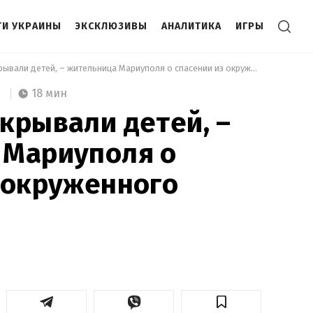
И УКРАИНЫ
ЭКСКЛЮЗИВЫ
АНАЛИТИКА
ИГРЫ
 Мы собой накрывали детей, – жительница Мариуполя о спасении из окруженного города 
18 мин
крывали детей, –
 Мариуполя о
 окруженного