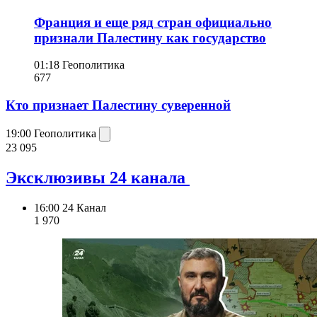
Франция и еще ряд стран официально
признали Палестину как государство
01:18
Геополитика
677
Кто признает Палестину суверенной
19:00
Геополитика
23 095
Эксклюзивы 24 канала
16:00
24 Канал
1 970