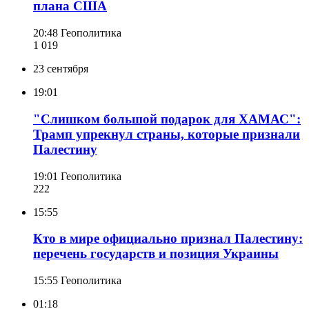
плана США
20:48
Геополитика
1 019
23 сентября
19:01
"Слишком большой подарок для ХАМАС":
Трамп упрекнул страны, которые признали
Палестину
19:01
Геополитика
222
15:55
Кто в мире официально признал Палестину:
перечень государств и позиция Украины
15:55
Геополитика
01:18