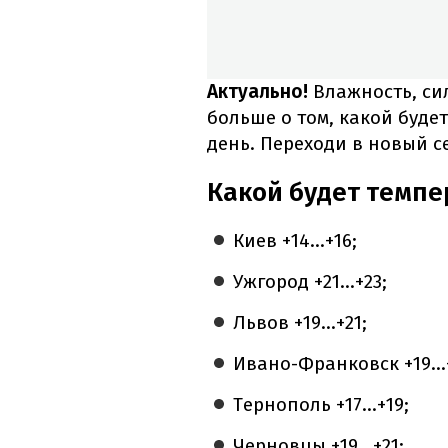
Актуально!
Влажность, сил
больше о том, какой буде
день. Переходи в новый 
Какой будет темпе
Киев +14...+16;
Ужгород +21...+23;
Львов +19...+21;
Ивано-Франковск +19...
Тернополь +17...+19;
Черновцы +19...+21;