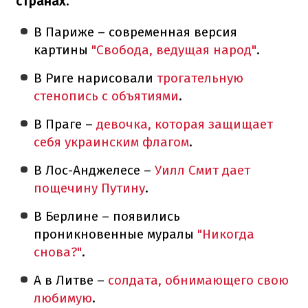
странах:
В Париже – современная версия
картины
"Свобода, ведущая народ"
.
В Риге нарисовали
трогательную
стенопись с объятиями
.
В Праге –
девочка, которая защищает
себя украинским флагом
.
В Лос-Анджелесе –
Уилл Смит дает
пощечину Путину
.
В Берлине – появились
проникновенные муралы
"Никогда
снова?"
.
А в Литве –
солдата, обнимающего свою
любимую
.