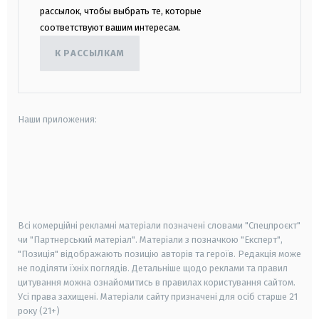
рассылок, чтобы выбрать те, которые
соответствуют вашим интересам.
К РАССЫЛКАМ
Наши приложения:
android
apple
smart tv
samsung smart tv
Всі комерційні рекламні матеріали позначені словами "Спецпроєкт"
чи "Партнерський матеріал". Матеріали з позначкою "Експерт",
"Позиція" відображають позицію авторів та героїв. Редакція може
не поділяти їхніх поглядів. Детальніше щодо реклами та правил
цитування можна ознайомитись в правилах користування сайтом.
Усі права захищені.
Матеріали сайту призначені для осіб старше
21
року (21+)