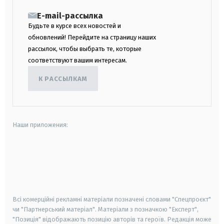
E-mail-рассылка
Будьте в курсе всех новостей и
обновлений! Перейдите на страницу наших
рассылок, чтобы выбрать те, которые
соответствуют вашим интересам.
К РАССЫЛКАМ
Наши приложения:
android
apple
smart tv
samsung smart tv
Всі комерційні рекламні матеріали позначені словами "Спецпроєкт"
чи "Партнерський матеріал". Матеріали з позначкою "Експерт",
"Позиція" відображають позицію авторів та героїв. Редакція може