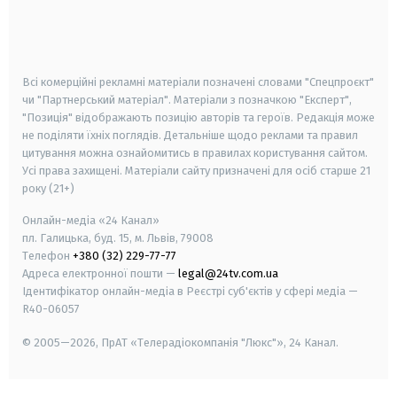
android
apple
smart tv
samsung smart tv
Всі комерційні рекламні матеріали позначені словами "Спецпроєкт"
чи "Партнерський матеріал". Матеріали з позначкою "Експерт",
"Позиція" відображають позицію авторів та героїв. Редакція може
не поділяти їхніх поглядів. Детальніше щодо реклами та правил
цитування можна ознайомитись в правилах користування сайтом.
Усі права захищені.
Матеріали сайту призначені для осіб старше
21
року (21+)
Онлайн-медіа «24 Канал»
пл. Галицька, буд. 15, м. Львів, 79008
Телефон
+380 (32) 229-77-77
Адреса електронної пошти —
legal@24tv.com.ua
Ідентифікатор онлайн-медіа в Реєстрі суб'єктів у сфері медіа —
R40-06057
© 2005—2026,
ПрАТ «Телерадіокомпанія "Люкс"», 24 Канал.