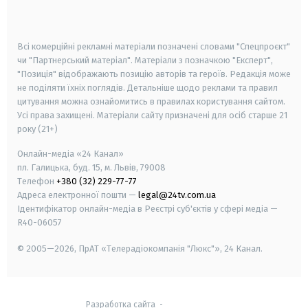
smart tv
samsung smart tv
Всі комерційні рекламні матеріали позначені словами "Спецпроєкт"
чи "Партнерський матеріал". Матеріали з позначкою "Експерт",
"Позиція" відображають позицію авторів та героїв. Редакція може
не поділяти їхніх поглядів. Детальніше щодо реклами та правил
цитування можна ознайомитись в правилах користування сайтом.
Усі права захищені.
Матеріали сайту призначені для осіб старше
21
року (21+)
Онлайн-медіа «24 Канал»
пл. Галицька, буд. 15, м. Львів, 79008
Телефон
+380 (32) 229-77-77
Адреса електронної пошти —
legal@24tv.com.ua
Ідентифікатор онлайн-медіа в Реєстрі суб'єктів у сфері медіа —
R40-06057
© 2005—2026,
ПрАТ «Телерадіокомпанія "Люкс"», 24 Канал.
Разработка сайта
-