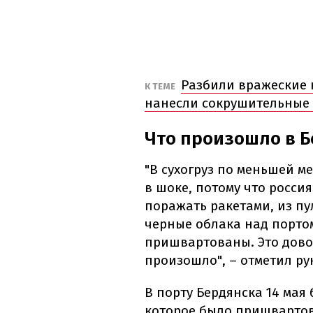
Разбили вражеские 
К ТЕМЕ
нанесли сокрушительные 
Что произошло в Б
"В сухогруз по меньшей м
в шоке, потому что росси
поражать ракетами, из пу
черные облака над портом
пришвартованы. Это довол
произошло", – отметил ру
В порту Бердянска 14 мая
которое было пришвартов