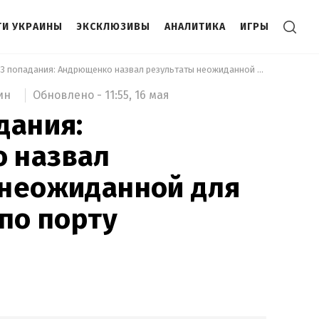
И УКРАИНЫ
ЭКСКЛЮЗИВЫ
АНАЛИТИКА
ИГРЫ
 Было 3 попадания: Андрющенко назвал результаты неожиданной для врага атаки по порту Бердянска 
Обновлено -
11:55,
16 мая
ин
дания:
 назвал
 неожиданной для
 по порту