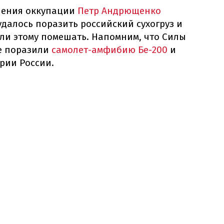
чения оккупации
Петр Андрющенко
 удалось поразить российский сухогруз и
гли этому помешать. Напомним, что Силы
е поразили
самолет-амфибию Бе-200
и
ории России.