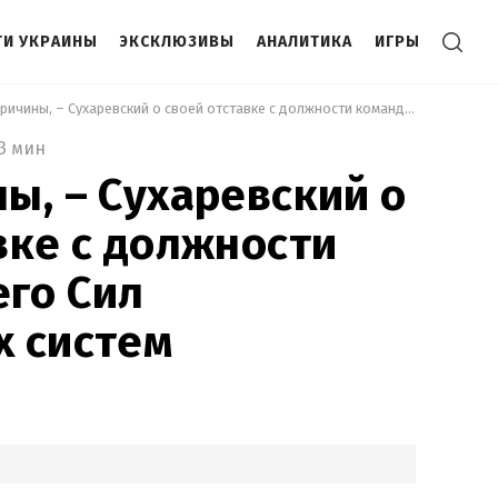
И УКРАИНЫ
ЭКСКЛЮЗИВЫ
АНАЛИТИКА
ИГРЫ
 Знаю причины, – Сухаревский о своей отставке с должности командующего Сил беспилотных систем 
3 мин
ы, – Сухаревский о
вке с должности
го Сил
х систем