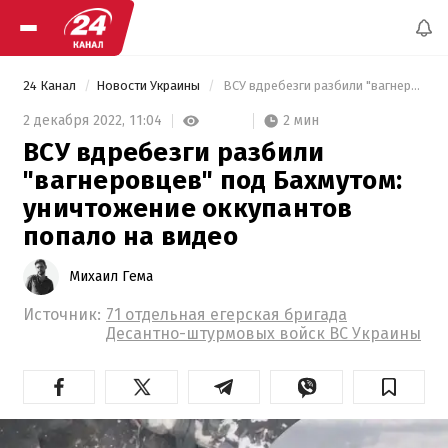
24 Канал
Новости Украины
 ВСУ вдребезги разбили "вагнеровцев" под Бахмутом: уничтожение оккупантов попало на видео 
2 мин
2 декабря 2022,
11:04
ВСУ вдребезги разбили
"вагнеровцев" под Бахмутом:
уничтожение оккупантов
попало на видео
Михаил Гема
Источник:
71 отдельная егерская бригада
Десантно-штурмовых войск ВС Украины