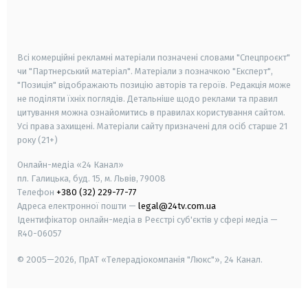
smart tv
samsung smart tv
Всі комерційні рекламні матеріали позначені словами "Спецпроєкт"
чи "Партнерський матеріал". Матеріали з позначкою "Експерт",
"Позиція" відображають позицію авторів та героїв. Редакція може
не поділяти їхніх поглядів. Детальніше щодо реклами та правил
цитування можна ознайомитись в правилах користування сайтом.
Усі права захищені.
Матеріали сайту призначені для осіб старше
21
року (21+)
Онлайн-медіа «24 Канал»
пл. Галицька, буд. 15, м. Львів, 79008
Телефон
+380 (32) 229-77-77
Адреса електронної пошти —
legal@24tv.com.ua
Ідентифікатор онлайн-медіа в Реєстрі суб'єктів у сфері медіа —
R40-06057
© 2005—2026,
ПрАТ «Телерадіокомпанія "Люкс"», 24 Канал.