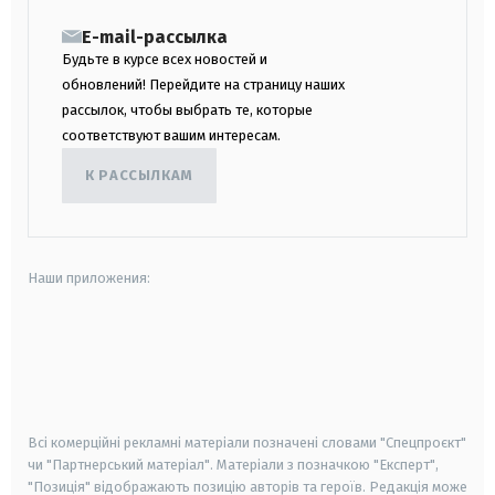
E-mail-рассылка
Будьте в курсе всех новостей и
обновлений! Перейдите на страницу наших
рассылок, чтобы выбрать те, которые
соответствуют вашим интересам.
К РАССЫЛКАМ
Наши приложения:
android
apple
smart tv
samsung smart tv
Всі комерційні рекламні матеріали позначені словами "Спецпроєкт"
чи "Партнерський матеріал". Матеріали з позначкою "Експерт",
"Позиція" відображають позицію авторів та героїв. Редакція може