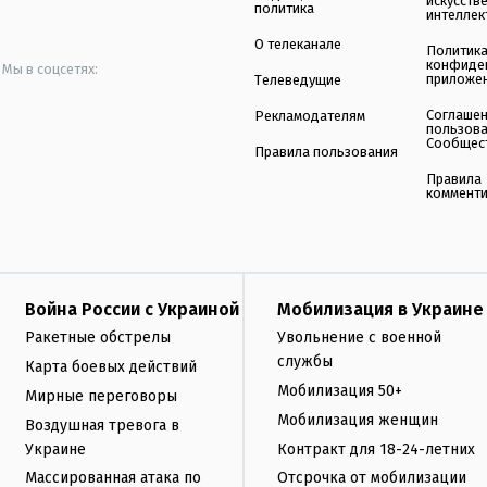
искусств
политика
интеллек
О телеканале
Политик
конфиде
Мы в соцсетях:
приложе
Телеведущие
Соглаше
Рекламодателям
пользов
Сообщес
Правила пользования
Правила
коммент
Война России с Украиной
Мобилизация в Украине
Ракетные обстрелы
Увольнение с военной
службы
Карта боевых действий
Мобилизация 50+
Мирные переговоры
Мобилизация женщин
Воздушная тревога в
Украине
Контракт для 18-24-летних
Массированная атака по
Отсрочка от мобилизации