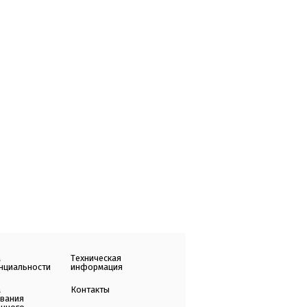
а
Техническая
нциальности
информация
а
Контакты
ования