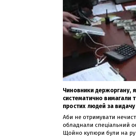
Чиновники держоргану, я
систематично вимагали та
простих людей за видачу
Аби не отримувати нечисті
обладнали спеціальний оф
Щойно купюри були на рука