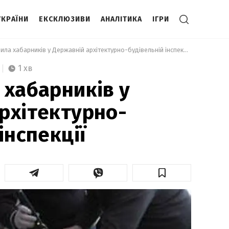
УКРАЇНИ
ЕКСКЛЮЗИВИ
АНАЛІТИКА
ІГРИ
 СБУ викрила хабарників у Державній архітектурно-будівельній інспекції 
1 хв
 хабарників у
рхітектурно-
інспекції