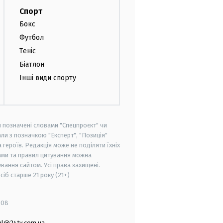
Спорт
Бокс
Футбол
Теніс
Біатлон
Інші види спорту
и позначені словами "Спецпроєкт" чи
ли з позначкою "Експерт", "Позиція"
героїв. Редакція може не поділяти їхніх
ами та правил цитування можна
вання сайтом. Усі права захищені.
осіб старше
21 року (21+)
008
al@24tv.com.ua