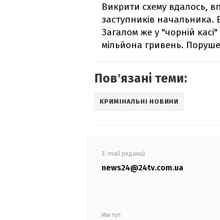
Викрити схему вдалось, в
заступників начальника. В
Загалом же у "чорній касі
мільйона гривень. Поруше
Повʼязані теми:
КРИМІНАЛЬНІ НОВИНИ
E-mail редакції
news24@24tv.com.ua
Ми тут: