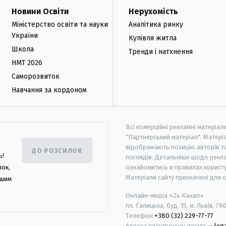
Новини Освіти
Нерухомість
Міністерство освіти та науки
Аналітика ринку
України
Купівля житла
Школа
Тренди і натхнення
НМТ 2026
Саморозвиток
Навчання за кордоном
Всі комерційні рекламні матеріал
"Партнерський матеріал". Матеріа
відображають позицію авторів та 
ДО РОЗСИЛОК
ь!
поглядів. Детальніше щодо рекл
лок,
ознайомитись в правилах користу
Матеріали сайту призначені для 
ашим
Онлайн-медіа «24 Канал»
пл. Галицька, буд. 15, м. Львів, 79
Телефон
+380 (32) 229-77-77
Адреса електронної пошти —
leg