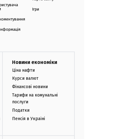
ристувача
и
Ігри
коментування
 інформація
Новини економіки
Ціна нафти
Курси валют
Фінансові новини
Тарифи на комунальні
послуги
Податки
и
Пенсія в Україні