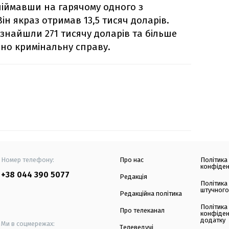
піймавши на гарячому одного з
ін якраз отримав 13,5 тисяч доларів.
" знайшли 271 тисячу доларів та більше
но кримінальну справу.
Номер телефону:
Про нас
Політика
конфіден
+38 044 390 5077
Редакція
Політика
штучного
Редакційна політика
Політика
Про телеканал
конфіден
додатку
Ми в соцмережах:
Телеведучі