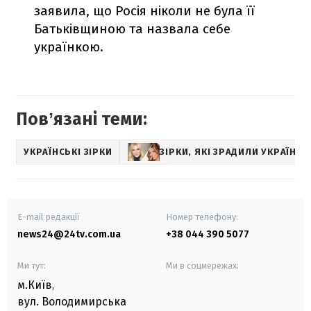
заявила, що Росія ніколи не була її
Батьківщиною та назвала себе
українкою.
Повʼязані теми:
УКРАЇНСЬКІ ЗІРКИ
ЗІРКИ, ЯКІ ЗРАДИЛИ УКРАЇНУ
E-mail редакції
Номер телефону:
news24@24tv.com.ua
+38 044 390 5077
Ми тут:
Ми в соцмережах:
м.Київ
,
вул. Володимирська