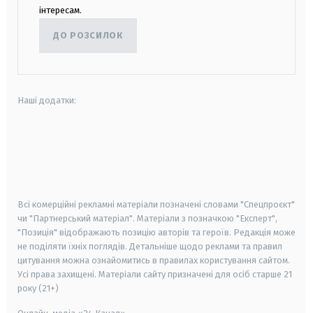
інтересам.
ДО РОЗСИЛОК
Наші додатки:
android
apple
smart tv
samsung smart tv
Всі комерційні рекламні матеріали позначені словами "Спецпроєкт"
чи "Партнерський матеріал". Матеріали з позначкою "Експерт",
"Позиція" відображають позицію авторів та героїв. Редакція може
не поділяти їхніх поглядів. Детальніше щодо реклами та правил
цитування можна ознайомитись в правилах користування сайтом.
Усі права захищені.
Матеріали сайту призначені для осіб старше
21
року (21+)