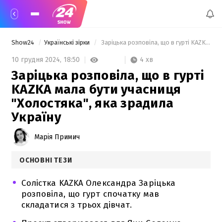
Show24
Українські зірки
 Заріцька розповіла, що в гурті KAZKA мала бути учасниця "Холостяка", яка зрадила Україну 
4 хв
10 грудня 2024,
18:50
Заріцька розповіла, що в гурті
KAZKA мала бути учасниця
"Холостяка", яка зрадила
Україну
Марія Примич
ОСНОВНІ ТЕЗИ
Солістка KAZKA Олександра Заріцька
розповіла, що гурт спочатку мав
складатися з трьох дівчат.