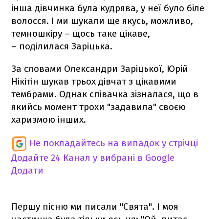
інша дівчинка була кудрява, у неї було біле
волосся. І ми шукали ще якусь, можливо,
темношкіру – щось таке цікаве,
– поділилася Заріцька.
За словами Олександри Заріцької, Юрій
Нікітін шукав трьох дівчат з цікавими
тембрами. Однак співачка зізналася, що в
якийсь момент трохи "задавила" своєю
харизмою інших.
Не покладайтесь на випадок у стрічці
Додайте 24 Канал у вибрані в Google
Додати
Першу пісню ми писали "Свята". І моя