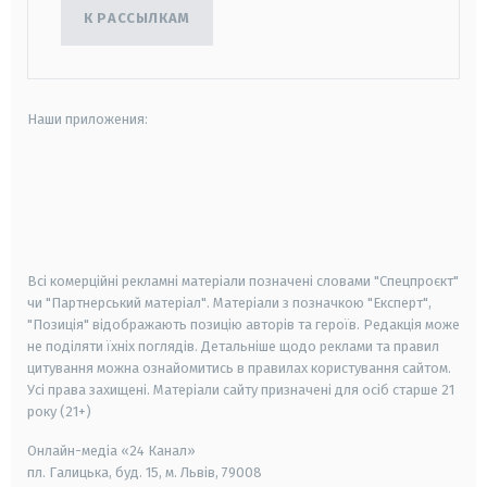
К РАССЫЛКАМ
Наши приложения:
android
apple
smart tv
samsung smart tv
Всі комерційні рекламні матеріали позначені словами "Спецпроєкт"
чи "Партнерський матеріал". Матеріали з позначкою "Експерт",
"Позиція" відображають позицію авторів та героїв. Редакція може
не поділяти їхніх поглядів. Детальніше щодо реклами та правил
цитування можна ознайомитись в правилах користування сайтом.
Усі права захищені.
Матеріали сайту призначені для осіб старше
21
року (21+)
Онлайн-медіа «24 Канал»
пл. Галицька, буд. 15, м. Львів, 79008