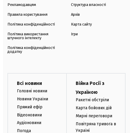
Рекламодавцям
Структура власності
Правила користування
Архів
Політика конфіденційності
Карта сайту
Політика використання
Ігри
штучного інтелекту
Політика конфіденційності
додатку
Всі новини
Війна Росії з
Головні новини
Україною
Новини України
Ракетні обстріли
Прямий ефір
Карта бойових дій
Відеоновини
Мирні переговори
Аудіоновини
Повітряна тривога в
Україні
Погода