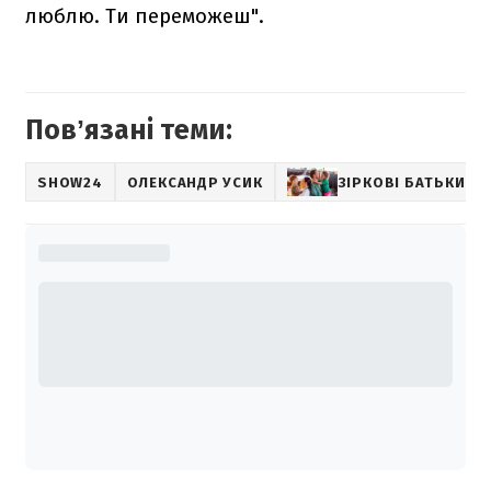
люблю. Ти переможеш".
Повʼязані теми:
SHOW24
ОЛЕКСАНДР УСИК
ЗІРКОВІ БАТЬКИ