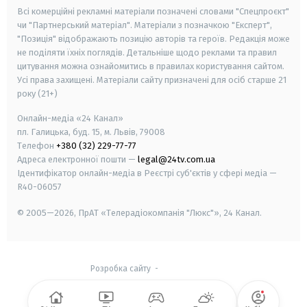
Всі комерційні рекламні матеріали позначені словами "Спецпроєкт"
чи "Партнерський матеріал". Матеріали з позначкою "Експерт",
"Позиція" відображають позицію авторів та героїв. Редакція може
не поділяти їхніх поглядів. Детальніше щодо реклами та правил
цитування можна ознайомитись в правилах користування сайтом.
Усі права захищені.
Матеріали сайту призначені для осіб старше
21
року (21+)
Онлайн-медіа «24 Канал»
пл. Галицька, буд. 15, м. Львів, 79008
Телефон
+380 (32) 229-77-77
Адреса електронної пошти —
legal@24tv.com.ua
Ідентифікатор онлайн-медіа в Реєстрі суб'єктів у сфері медіа —
R40-06057
© 2005—2026,
ПрАТ «Телерадіокомпанія "Люкс"», 24 Канал.
Розробка сайту
-