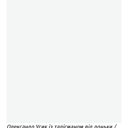
Олександр Усик із талісманом від доньки /