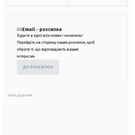
Email - розсилка
Будьте в курсі всіх новин і оновлень!
Перейдіть на сторінку наших розсилок, щоб
обрати ті, що відповідають вашим
інтересам.
ДО РОЗСИЛОК
Наші додатки:
android
apple
smart tv
samsung smart tv