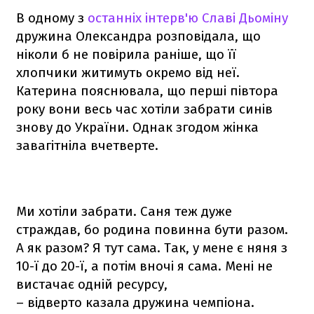
В одному з
останніх інтерв'ю Славі Дьоміну
дружина Олександра розповідала, що
ніколи б не повірила раніше, що її
хлопчики житимуть окремо від неї.
Катерина пояснювала, що перші півтора
року вони весь час хотіли забрати синів
знову до України. Однак згодом жінка
завагітніла вчетверте.
Ми хотіли забрати. Саня теж дуже
страждав, бо родина повинна бути разом.
А як разом? Я тут сама. Так, у мене є няня з
10-ї до 20-ї, а потім вночі я сама. Мені не
вистачає одній ресурсу,
– відверто казала дружина чемпіона.