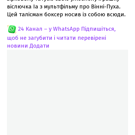
віслючка Іа з мультфільму про Вінні-Пуха.
Цей талісман боксер носив із собою всюди.
24 Канал – у WhatsApp
Підпишіться,
щоб не загубити і читати перевірені
новини
Додати