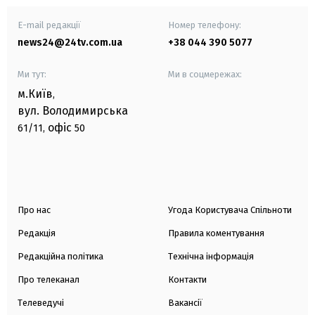
E-mail редакції
Номер телефону:
news24@24tv.com.ua
+38 044 390 5077
Ми тут:
Ми в соцмережах:
м.Київ
,
вул. Володимирська
офіс
61/11,
50
Про нас
Угода Користувача Спільноти
Редакція
Правила коментування
Редакційна політика
Технічна інформація
Про телеканал
Контакти
Телеведучі
Вакансії