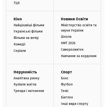
ТЦК
Кіно
Новини Освіти
Найцікавіші фільми
Міністерство освіти та
науки України
Українські фільми
Школа
Фільми на вечір
НМТ 2026
Комедії
Саморозвиток
Серіали
Навчання за кордоном
Нерухомість
Спорт
Аналітика ринку
Бокс
Купівля житла
Футбол
Тренди і натхнення
Теніс
Біатлон
Інші види спорту