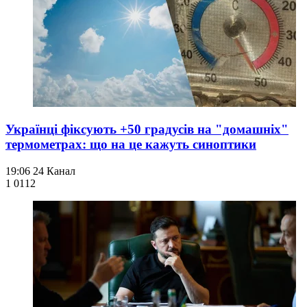
Українці фіксують +50 градусів на "домашніх"
термометрах: що на це кажуть синоптики
19:06
24 Канал
1 011
2