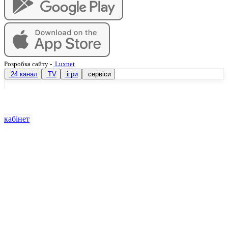
Розробка сайту
-
Luxnet
24 канал
TV
ігри
сервіси
кабінет