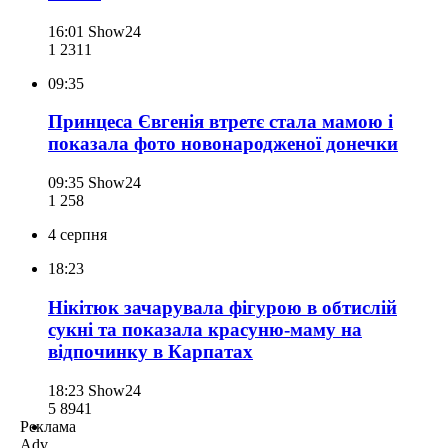
16:01
Show24
1 231
1
09:35
Принцеса Євгенія втретє стала мамою і
показала фото новонародженої донечки
09:35
Show24
1 258
4 серпня
18:23
Нікітюк зачарувала фігурою в обтислій
сукні та показала красуню-маму на
відпочинку в Карпатах
18:23
Show24
5 894
1
Реклама
Adv