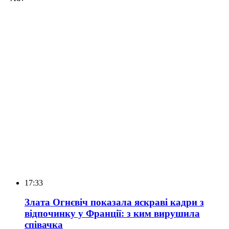
17:33
Злата Огнєвіч показала яскраві кадри з
відпочинку у Франції: з ким вирушила
співачка