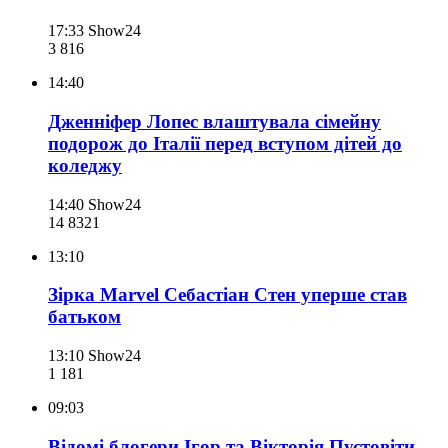
17:33
Show24
3 816
14:40
Дженніфер Лопес влаштувала сімейну
подорож до Італії перед вступом дітей до
коледжу
14:40
Show24
14 832
1
13:10
Зірка Marvel Себастіан Стен уперше став
батьком
13:10
Show24
1 181
09:03
Відомі блогери Ігор та Вікторія Пустовіти