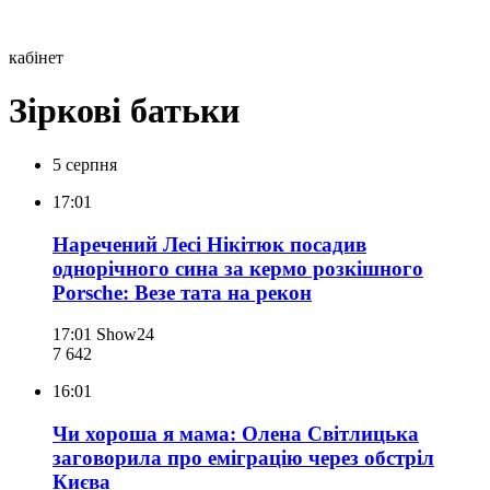
кабінет
Зіркові батьки
5 серпня
17:01
Наречений Лесі Нікітюк посадив
однорічного сина за кермо розкішного
Porsche: Везе тата на рекон
17:01
Show24
7 642
16:01
Чи хороша я мама: Олена Світлицька
заговорила про еміграцію через обстріл
Києва