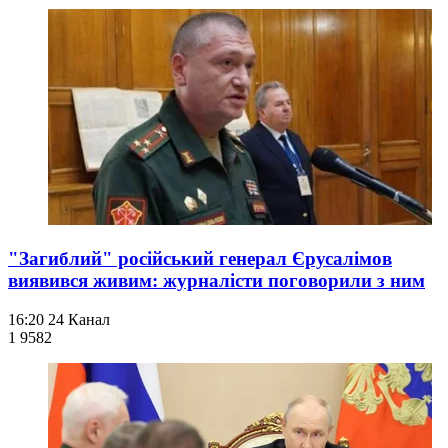
"Загиблий" російський генерал Єрусалімов
виявився живим: журналісти поговорили з ним
16:20
24 Канал
1 958
2