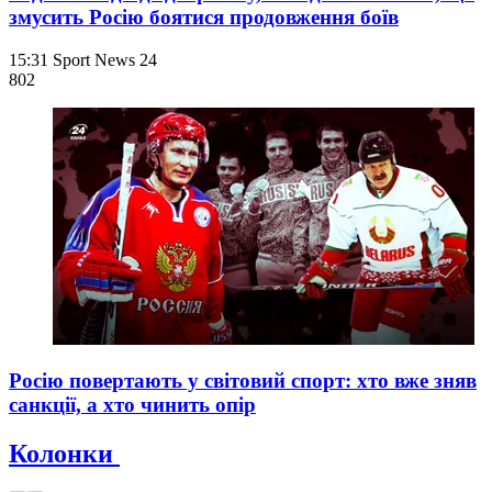
змусить Росію боятися продовження боїв
15:31
Sport News 24
802
Росію повертають у світовий спорт: хто вже зняв
санкції, а хто чинить опір
Колонки