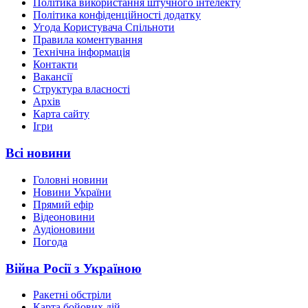
Політика використання штучного інтелекту
Політика конфіденційності додатку
Угода Користувача Спільноти
Правила коментування
Технічна інформація
Контакти
Вакансії
Структура власності
Архів
Карта сайту
Ігри
Всі новини
Головні новини
Новини України
Прямий ефір
Відеоновини
Аудіоновини
Погода
Війна Росії з Україною
Ракетні обстріли
Карта бойових дій