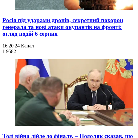
Росія під ударами дронів, секретний похорон
генерала та нові атаки окупантів на фронті:
огляд подій 6 серпня
16:20
24 Канал
1 958
2
Тоді війна дійде до фіналу, – Подоляк сказав, що