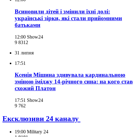
Всиновили дітей і змінили їхні долі:
українські зірки, які стали прийомними
батьками
12:00
Show24
9 831
2
31 липня
17:51
Ксенія Мішина здивувала кардинальною
зміною іміджу 14-річного сина: на кого став
схожий Платон
17:51
Show24
9 762
Ексклюзиви 24 каналу
19:00
Military 24