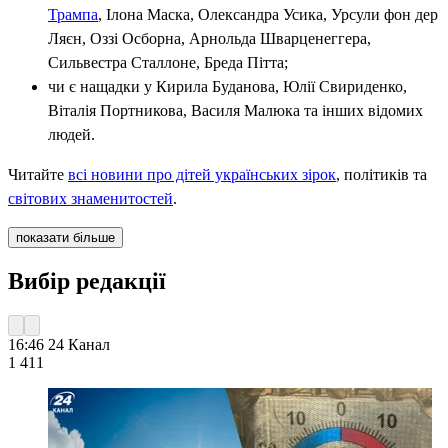
Трампа
, Ілона Маска, Олександра Усика, Урсули фон дер
Ляєн, Оззі Осборна, Арнольда Шварценеггера,
Сильвестра Сталлоне, Бреда Пітта;
чи є нащадки у Кирила Буданова, Юлії Свириденко,
Віталія Портникова, Василя Малюка та інших відомих
людей.
Читайте
всі новини про дітей українських зірок
, політиків та
світових знаменитостей
.
показати більше
Вибір редакції
16:46
24 Канал
1 411