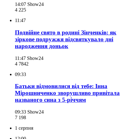
14:07
Show24
4 225
11:47
Подвійне свято в родині Зінченків: як
зіркове подружжя відсвяткувало дні
народження доньок
11:47
Show24
4 784
2
09:33
Батьки відмовилися від тебе: Інна
Мірошниченко зворушливо привітала
названого сина з 5-річчям
09:33
Show24
7 198
1 серпня
12:00