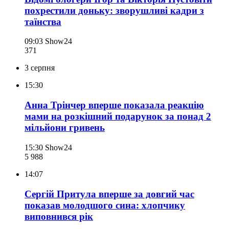
похрестили доньку: зворушливі кадри з
таїнства
09:03
Show24
371
3 серпня
15:30
Анна Трінчер вперше показала реакцію
мами на розкішний подарунок за понад 2
мільйони гривень
15:30
Show24
5 988
14:07
Сергій Притула вперше за довгий час
показав молодшого сина: хлопчику
виповнився рік