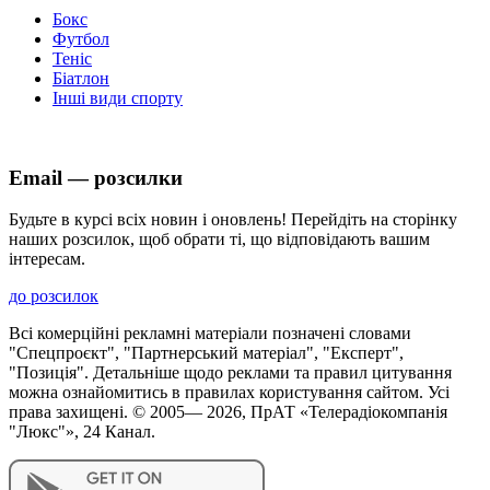
Бокс
Футбол
Теніс
Біатлон
Інші види спорту
Email — розсилки
Будьте в курсі всіх новин і оновлень! Перейдіть на сторінку
наших розсилок, щоб обрати ті, що відповідають вашим
інтересам.
до розсилок
Всі комерційні рекламні матеріали позначені словами
"Спецпроєкт", "Партнерський матеріал", "Експерт",
"Позиція". Детальніше щодо реклами та правил цитування
можна ознайомитись в правилах користування сайтом. Усі
права захищені. © 2005—
2026
, ПрАТ «Телерадіокомпанія
"Люкс"», 24 Канал.