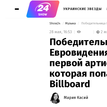
УКРАИНСКИЕ ЗВЕЗДЫ
Show24
Музыка
28 мая,
16:53
2 м
Победитель
Евровидения
первой арти
которая поп
Billboard
Мария Касий