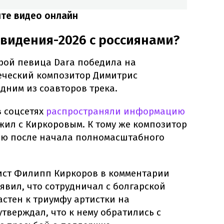
ите видео онлайн
овидения-2026 с россиянами?
орой певица Dara победила на
еческий композитор Димитрис
одним из соавторов трека.
в соцсетях
распространяли информацию
ужил с Киркоровым. К тому же композитор
ию после начала полномасштабного
ист Филипп Киркоров в комментарии
вил, что сотрудничал с болгарской
стен к триумфу артистки на
тверждал, что к нему обратились с