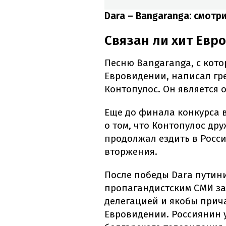
Dara – Bangaranga: смотр
Связан ли хит Евр
Песню Bangaranga, с кот
Евровидении, написал гр
Контопулос. Он является 
Еще до финала конкурса 
о том, что Контопулос др
продолжал ездить в Росс
вторжения.
После победы Dara путин
пропагандистским СМИ зая
делегацией и якобы прича
Евровидении. Россиянин у