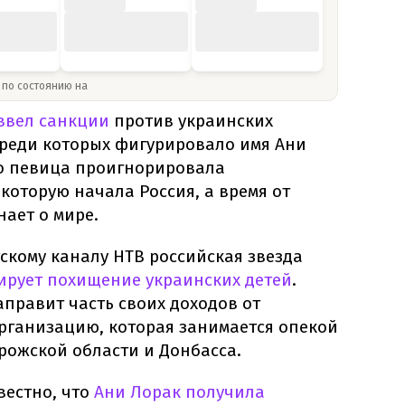
» по состоянию на
ввел санкции
против украинских
среди которых фигурировало имя Ани
то певица проигнорировала
оторую начала Россия, а время от
ает о мире.
скому каналу НТВ российская звезда
рует похищение украинских детей
.
аправит часть своих доходов от
организацию, которая занимается опекой
рожской области и Донбасса.
вестно, что
Ани Лорак получила