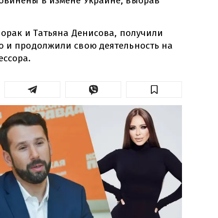
бвинены в измене Украине, выбрав
Лорак и Татьяна Денисова, получили
о и продолжили свою деятельность на
ессора.