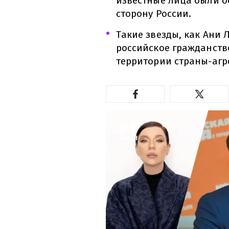
известные лица были о
сторону России.
Такие звезды, как Ани 
российское гражданств
территории страны-агр