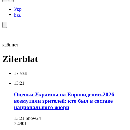
Укр
Рус
кабинет
Ziferblat
17 мая
13:21
Оценки Украины на Евровидении-2026
возмутили зрителей: кто был в составе
национального жюри
13:21
Show24
7 490
1