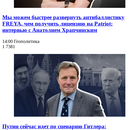
Мы можем быстрее развернуть антибаллистику
FREYA, чем получить лицензию на Patriot:
интервью с Анатолием Храпчинским
14:00
Геополитика
1 738
1
Путин сейчас идет по сценарию Гитлера: