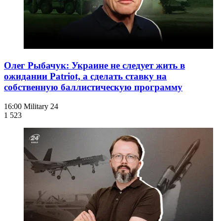
Олег Рыбачук: Украине не следует жить в
ожидании Patriot, а сделать ставку на
собственную баллистическую программу
16:00
Military 24
1 523