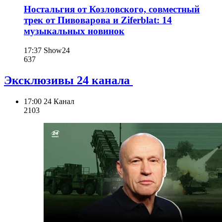
Ностальгия от Козловского, совместный
трек от Пивоварова и Ziferblat: 14
музыкальных новинок
17:37
Show24
637
Эксклюзивы 24 канала
17:00
24 Канал
210
3