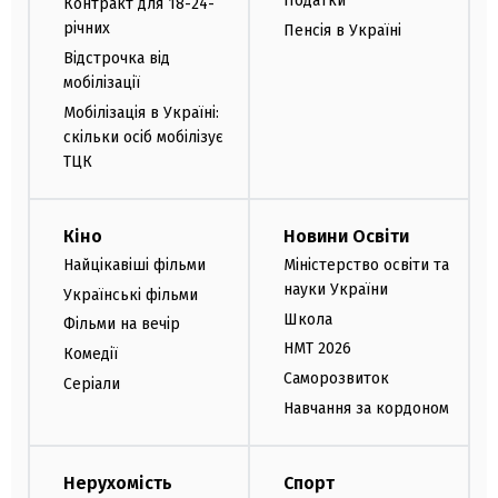
Податки
Контракт для 18-24-
річних
Пенсія в Україні
Відстрочка від
мобілізації
Мобілізація в Україні:
скільки осіб мобілізує
ТЦК
Кіно
Новини Освіти
Найцікавіші фільми
Міністерство освіти та
науки України
Українські фільми
Школа
Фільми на вечір
НМТ 2026
Комедії
Саморозвиток
Серіали
Навчання за кордоном
Нерухомість
Спорт