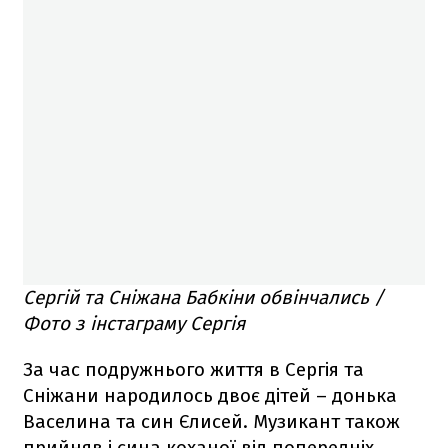
Сергій та Сніжана Бабкіни обвінчались /
Фото з інстаграму Сергія
За час подружнього життя в Сергія та
Сніжани народилось двоє дітей – донька
Васелина та син Єлисей. Музикант також
прийняв і сина коханої від попередніх