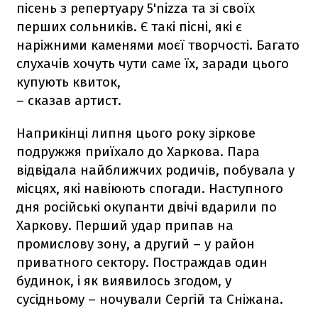
пісень з репертуару 5'nizza та зі своїх
перших сольників. Є такі пісні, які є
наріжними каменями моєї творчості. Багато
слухачів хочуть чути саме їх, заради цього
купують квиток,
– сказав артист.
Наприкінці липня цього року зіркове
подружжя приїхало до Харкова. Пара
відвідала найближчих родичів, побувала у
місцях, які навіюють спогади. Наступного
дня російські окупанти двічі вдарили по
Харкову. Перший удар припав на
промислову зону, а другий – у район
приватного сектору. Постраждав один
будинок, і як виявилось згодом, у
сусідньому – ночували Сергій та Сніжана.