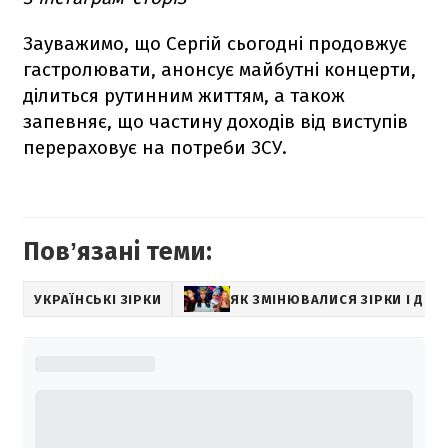
Зауважимо, що Сергій сьогодні продовжує
гастролювати, анонсує майбутні концерти,
ділиться рутинним життям, а також
запевняє, що частину доходів від виступів
перераховує на потреби ЗСУ.
Повʼязані теми:
УКРАЇНСЬКІ ЗІРКИ
ЯК ЗМІНЮВАЛИСЯ ЗІРКИ І ДЕ 