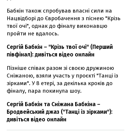
Бабкін також спробував власні сили на
Нацвідборі до Євробачення з піснею "Крізь
твої очі", однак до фіналу виконавцю
пройти не вдалось.
Сергій Бабкін – "Крізь твої очі" (Перший
півфінал): дивіться відео онлайн
Пізніше співак разом зі своєю дружиною
Сніжаною, взяли участь у проєкті "Танці із
зірками". У 8 етері, за декілька кроків до
фіналу, пара покинула шоу.
Сергій Бабкін та Сніжана Бабкіна –
Бродвейський джаз ("Танці із зірками"):
дивіться відео онлайн