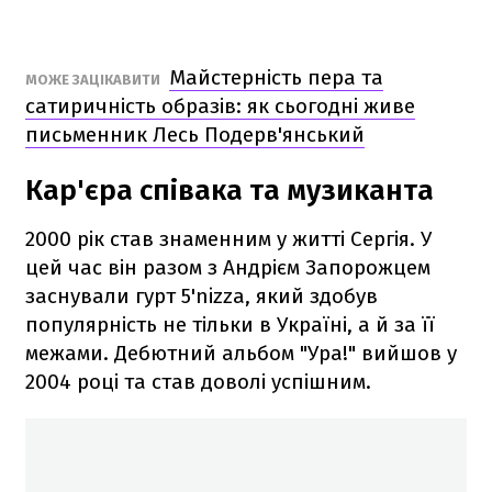
Майстерність пера та
МОЖЕ ЗАЦІКАВИТИ
сатиричність образів: як сьогодні живе
письменник Лесь Подерв'янський
Кар'єра співака та музиканта
2000 рік став знаменним у житті Сергія. У
цей час він разом з Андрієм Запорожцем
заснували гурт 5'nizza, який здобув
популярність не тільки в Україні, а й за її
межами. Дебютний альбом "Ура!" вийшов у
2004 році та став доволі успішним.