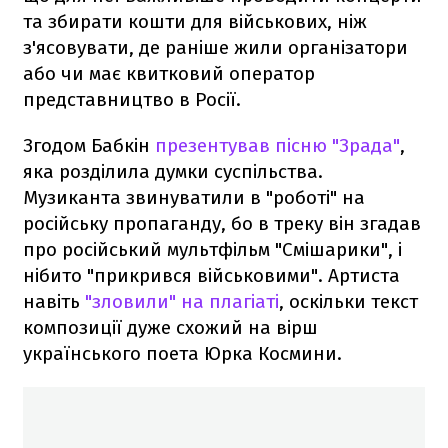
та збирати кошти для військових, ніж
з'ясовувати, де раніше жили організатори
або чи має квитковий оператор
представництво в Росії.
Згодом Бабкін
презентував пісню "Зрада"
,
яка розділила думки суспільства.
Музиканта звинуватили в "роботі" на
російську пропаганду, бо в треку він згадав
про російський мультфільм "Смішарики", і
нібито "прикрився військовими". Артиста
навіть
"зловили" на плагіаті
, оскільки текст
композиції дуже схожий на вірш
українського поета Юрка Космини.