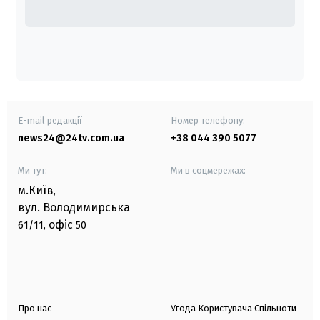
E-mail редакції
Номер телефону:
news24@24tv.com.ua
+38 044 390 5077
Ми тут:
Ми в соцмережах:
м.Київ
,
вул. Володимирська
офіс
61/11,
50
Про нас
Угода Користувача Спільноти