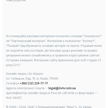
Наші додатки:
android
apple
smart tv
samsung smart tv
Всі комерційні рекламні матеріали позначені словами "Спецпроєкт"
чи "Партнерський матеріал". Матеріали з позначкою "Експерт",
"Позиція" відображають позицію авторів та героїв. Редакція може
не поділяти їхніх поглядів. Детальніше щодо реклами та правил
цитування можна ознайомитись в правилах користування сайтом.
Усі права захищені.
Матеріали сайту призначені для осіб старше
21
року (21+)
Онлайн-медіа «24 Канал»
пл. Галицька, буд. 15, м. Львів, 79008
Телефон
+380 (32) 229-77-77
Адреса електронної пошти —
legal@24tv.com.ua
Ідентифікатор онлайн-медіа в Реєстрі суб'єктів у сфері медіа —
R40-06057
© 2005—2026,
ПрАТ «Телерадіокомпанія "Люкс"», 24 Канал.