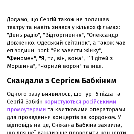
Додамо, що Сергій також не полишав
театру та навіть знявся у кількох фільмах:
"День радіо", "Відторгнення", "Олександр
Довженко. Одеський світанок", а також мав
епізодичні ролі: "Як завести жінку",
"Феномен", "Я, ти, він, вона", "11 дітей з
Моршина", "Чорний ворон" та інші.
Скандали з Сергієм Бабкіним
Одного разу виявилось, що гурт 5'nizza та
Сергій Бабкін
користуються російськими
промоутерами
та квитковими операторами
для проведення концертів за кордоном. У
відповідь на це, Сніжана Бабкіна заявила,
що для неї важливіше проводити концерти