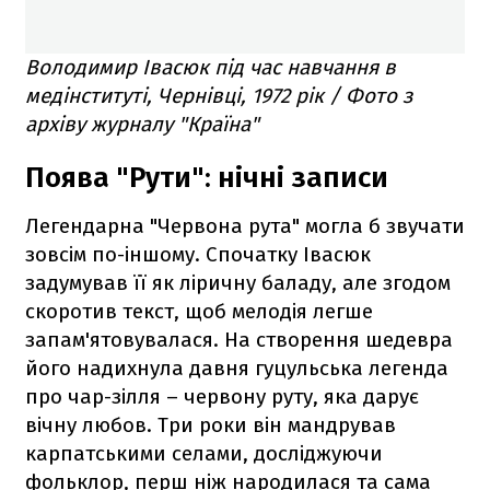
Володимир Івасюк під час навчання в
медінституті, Чернівці, 1972 рік / Фото з
архіву журналу "Країна"
Поява "Рути": нічні записи
Легендарна "Червона рута" могла б звучати
зовсім по-іншому. Спочатку Івасюк
задумував її як ліричну баладу, але згодом
скоротив текст, щоб мелодія легше
запам'ятовувалася. На створення шедевра
його надихнула давня гуцульська легенда
про чар-зілля – червону руту, яка дарує
вічну любов. Три роки він мандрував
карпатськими селами, досліджуючи
фольклор, перш ніж народилася та сама