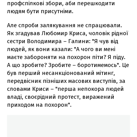
профспілкові збори, аби перешкодити
людям бути присутніми.
Але спроби залякування не спрацювали.
Як згадував Любомир Криса, чоловік рідної
сестри Володимира – Галини: "Я чув від
людей, як вони казали: "А чого ви мені
маєте забороняти на похорон піти? Я піду.
А що зробите? Зробите – боротимемось". Це
був перший несанкціонований мітинг,
передвісник пізніших масових виступів, за
словами Криси – "перша непокора людей
владі, своєрідний протест, виражений
приходом на похорон".