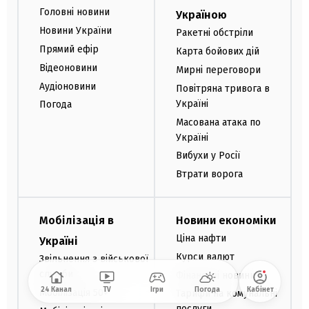
Головні новини
Україною
Новини України
Ракетні обстріли
Прямий ефір
Карта бойових дій
Відеоновини
Мирні переговори
Аудіоновини
Повітряна тривога в
Україні
Погода
Масована атака по
Україні
Вибухи у Росії
Втрати ворога
Мобілізація в
Новини економіки
Ціна нафти
Україні
Курси валют
Звільнення з військової
служби
Фінансові новини
24 Канал
TV
Ігри
Погода
Кабінет
Мобілізація 50+
Тарифи на комунальні
послуги