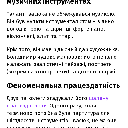
музичних інструментах
Талант Івасюка не обмежувався музикою.
Він був мультиінструменталістом – вільно
володів грою на скрипці, фортепіано,
віолончелі, альті та гітарі.
Крім того, він мав рідкісний дар художника.
Володимир чудово малював: його пензлю
належать реалістичні пейзажі, портрети
(зокрема автопортрети) та дотепні шаржі.
Феноменальна працездатність
Друзі та колеги згадували його
шалену
працездатність
. Одного разу, коли
терміново потрібна була партитура для
шістдесяти інструментів, Івасюк, не маючи
під рукою жодного запису, написав її з