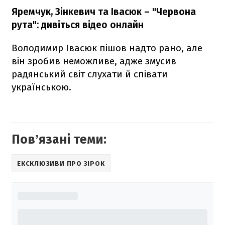
Яремчук, Зінкевич та Івасюк – "Червона
рута": дивіться відео онлайн
Володимир Івасюк пішов надто рано, але
він зробив неможливе, адже змусив
радянський світ слухати й співати
українською.
Повʼязані теми:
ЕКСКЛЮЗИВИ ПРО ЗІРОК