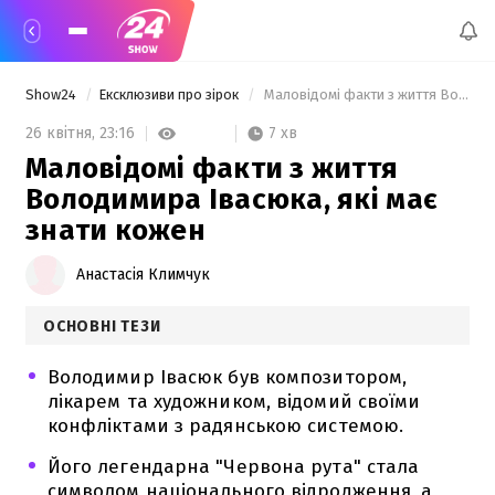
Show24
Ексклюзиви про зірок
 Маловідомі факти з життя Володимира Івасюка, які має знати кожен 
7 хв
26 квітня,
23:16
Маловідомі факти з життя
Володимира Івасюка, які має
знати кожен
Анастасія Климчук
ОСНОВНІ ТЕЗИ
Володимир Івасюк був композитором,
лікарем та художником, відомий своїми
конфліктами з радянською системою.
Його легендарна "Червона рута" стала
символом національного відродження, а