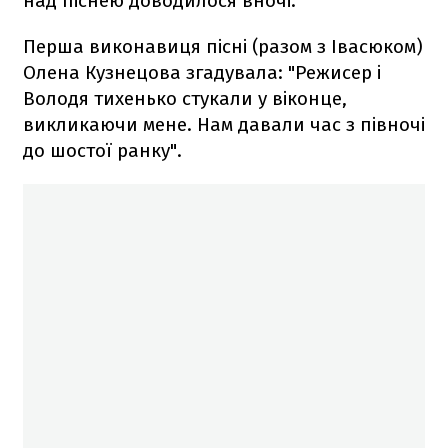
над піснею доводилося вночі.
Перша виконавиця пісні (разом з Івасюком)
Олена Кузнецова згадувала: "Режисер і
Володя тихенько стукали у віконце,
викликаючи мене. Нам давали час з півночі
до шостої ранку".