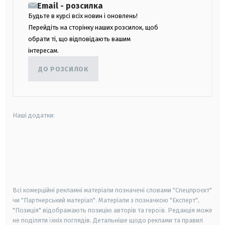
Email - розсилка
Будьте в курсі всіх новин і оновлень!
Перейдіть на сторінку наших розсилок, щоб
обрати ті, що відповідають вашим
інтересам.
ДО РОЗСИЛОК
Наші додатки:
android
apple
smart tv
samsung smart tv
Всі комерційні рекламні матеріали позначені словами "Спецпроєкт"
чи "Партнерський матеріал". Матеріали з позначкою "Експерт",
"Позиція" відображають позицію авторів та героїв. Редакція може
не поділяти їхніх поглядів. Детальніше щодо реклами та правил