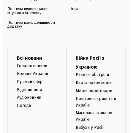
Політика використання
Ігри
штучного інтелекту
Політика конфіденційності
додатку
Всі новини
Війна Росії з
Головні новини
Україною
Новини України
Ракетні обстріли
Прямий ефір
Карта бойових дій
Відеоновини
Мирні переговори
Аудіоновини
Повітряна тривога в
Україні
Погода
Масована атака по
Україні
Вибухи у Росії