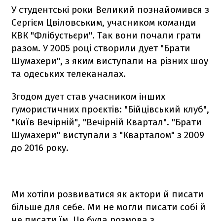
У студентські роки Великий познайомився з
Сергієм Цвіловським, учасником команди
КВК "Флібустьєри". Так вони почали грати
разом. У 2005 році створили дует "Брати
Шумахери", з яким виступали на різних шоу
та одеських телеканалах.
Згодом дует став учасником інших
гумористичних проєктів: "Бійцівський клуб",
"Київ Вечірній", "Вечірній Квартал". "Брати
Шумахери" виступали з "Кварталом" з 2009
до 2016 року.
Ми хотіли розвиватися як актори й писати
більше для себе. Ми не могли писати собі й
не писати їм. Це була розмова з