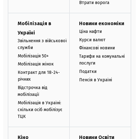
Втрати ворога
Мобілізація в
Новини економіки
Ціна нафти
Україні
Курси валют
Звільнення з військової
служби
Фінансові новини
Мобілізація 50+
Тарифи на комунальні
послуги
Мобілізація жінок
Податки
Контракт для 18-24-
річних
Пенсія в Україні
Відстрочка від
мобілізації
Мобілізація в Україні:
скільки осіб мобілізує
ТЦК
Кіно
Новини Освіти