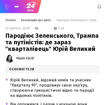
Show24
Ексклюзиви про зірок
 Пародіює Зеленського, Трампа та путіністів: де зараз "кварталівець" Юрій Великий 
5 хв
22 лютого,
22:35
Пародіює Зеленського, Трампа
та путіністів: де зараз
"кварталівець" Юрій Великий
Марія Касій
ОСНОВНІ ТЕЗИ
Юрій Великий, відомий комік та учасник
"Кварталу 95", продовжує свою кар'єру,
створюючи гумористичні відео та пародії
на відомих політиків.
Він одружився, і разом з коханою вони