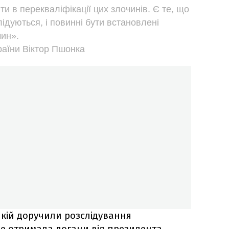
яти в перекваліфікації цих злочинів. Є те, що
слідуються, і повинні бути встановлені
чин».
аїни Віктор Пшонка
якій доручили розслідування
е отримала догани від президента.