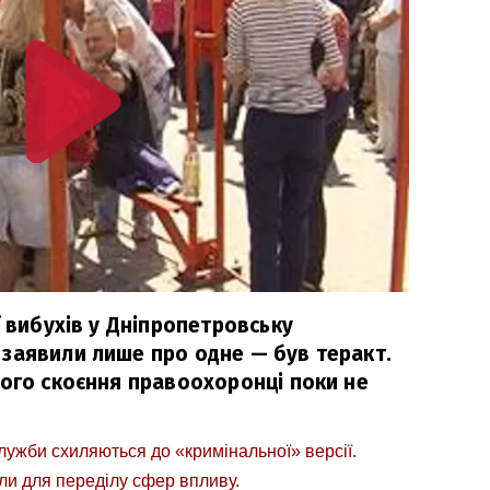
ї вибухів у Дніпропетровську
заявили лише про одне — був теракт.
його скоєння правоохоронці поки не
ужби схиляються до «кримінальної» версії.
и для переділу сфер впливу.