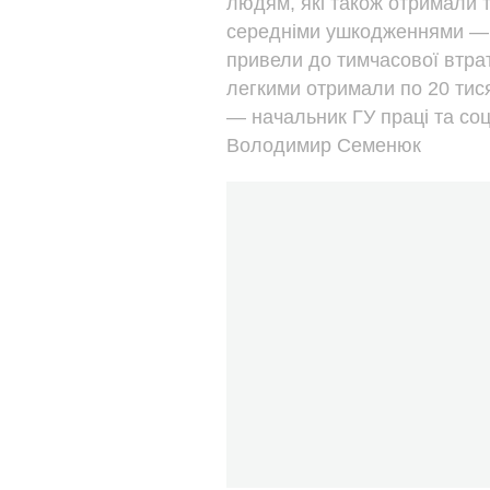
людям, які також отримали т
середніми ушкодженнями — п
привели до тимчасової втрат
легкими отримали по 20 тис
— начальник ГУ праці та со
Володимир Семенюк