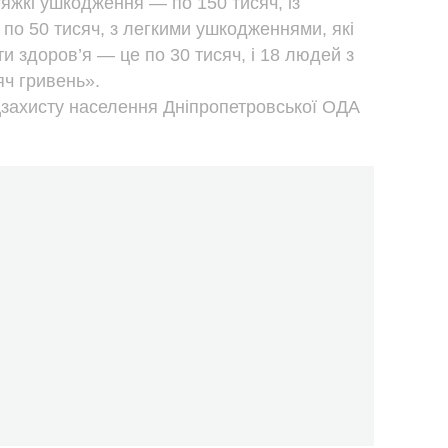
яжкі ушкодження — по 150 тисяч, із
о 50 тисяч, з легкими ушкодженнями, які
и здоров’я — це по 30 тисяч, і 18 людей з
яч гривень».
цзахисту населення Дніпропетровської ОДА