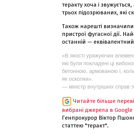
теракту хоча і звужується
трьох підозрюваних, які с
Також нарешті визначили 
пристрої фугасної дії. На
останній — еквівалентний
«В якості уражуючих елемен
які були покладені ці вибохо
бетонною, армованою і, кол
як осколки».
— міністр внутрішніх справ 
Читайте більше перев
вибрані джерела в Google
Генпрокурор Віктор Пшонк
статтею "теракт".