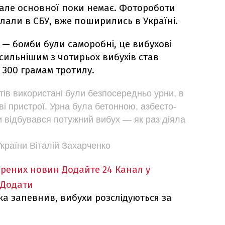
, але основної поки немає. Фотороботи
клали в СБУ, вже поширились в Україні.
— бомби були саморобні, це вибухові
йсильнішим з чотирьох вибухів став
 300 грамам тротилу.
тів використані були безпосередньо урни, в
ві пристрої. Урна була бетонною, азбесто-
и відбувався потужний вибух — як раз діяла
України Віталій Захарченко
ірених новин
Додайте 24 Канал у
Додати
а запевнив, вибухи розслідуються за