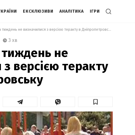
УКРАЇНИ
ЕКСКЛЮЗИВИ
АНАЛІТИКА
ІГРИ
 Силовики за тиждень не визначилися з версією теракту в Дніпропетровську 
3 хв
 тиждень не
 з версією теракту
ровську