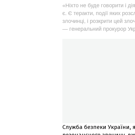
«Ніхто не буде говорити і ді
є. Є теракти, події яких роз
злочинці, і розкрити цей зло
— генеральний прокурор Укр
Служба безпеки України, 
резонансного злочину, вж