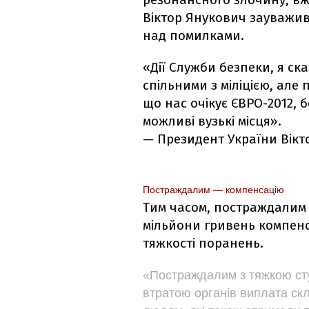
Віктор Янукович зауважив
над помилками.
«Дії Служби безпеки, я ска
спільними з міліцією, але
що нас очікує ЄВРО-2012, 
можливі вузькі місця».
— Президент України Вікт
Постраждалим — компенсацію
Тим часом, постраждалим 
мільйони гривень компенса
тяжкості поранень.
«Постраждалим з тяжкою ст
втратою органів виплата ск