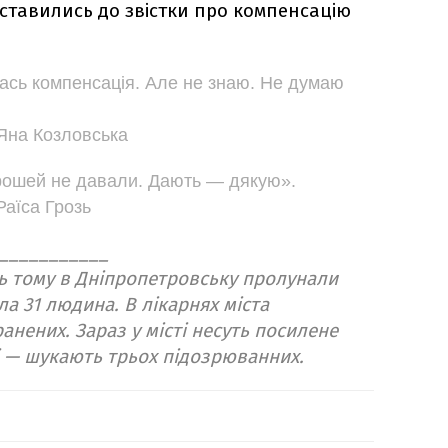
оставились до звістки про компенсацію
ась компенсація. Але не знаю. Не думаю
Яна Козловська
грошей не давали. Дають — дякую».
Раїса Грозь
___________
ь тому в Дніпропетровську пролунали
а 31 людина. В лікарнях міста
нених. Зараз у місті несуть посилене
 — шукають трьох підозрюванних.