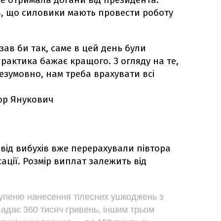
, що силовики мають провести роботу
зав би так, саме в цей день були
 практика бажає кращого. З огляду на те,
безумовно, нам треба врахувати всі
ор Янукович
від вибухів вже перерахували півтора
ції. Розмір виплат залежить від
упеню нанесення тілесних ушкоджень з
ладає 360 тисяч гривень, іншим трьом