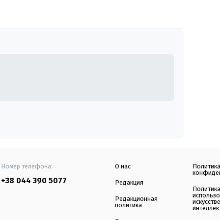
Номер телефона:
О нас
Политик
конфиде
+38 044 390 5077
Редакция
Политик
использ
Редакционная
искусств
политика
интеллек