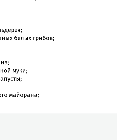
льдерея;
еных белых грибов;
она;
ной муки;
апусты;
ого майорана;
.