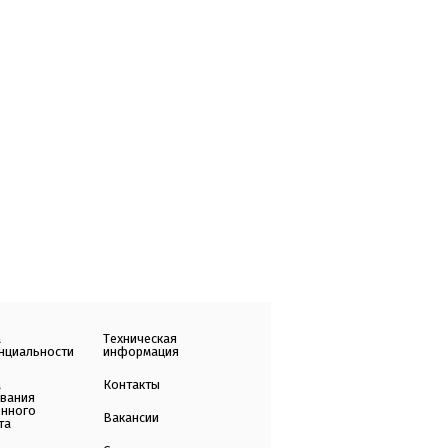
а
Техническая
нциальности
информация
а
Контакты
ования
енного
Вакансии
та