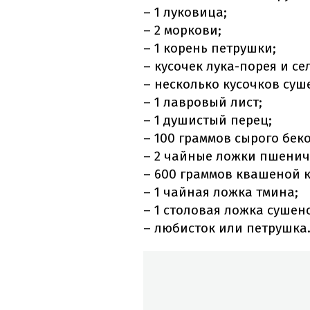
– 1 луковица;
– 2 моркови;
– 1 корень петрушки;
– кусочек лука-порея и се
– несколько кусочков суш
– 1 лавровый лист;
– 1 душистый перец;
– 100 граммов сырого бек
– 2 чайные ложки пшенич
– 600 граммов квашеной к
– 1 чайная ложка тмина;
– 1 столовая ложка сушен
– любисток или петрушка