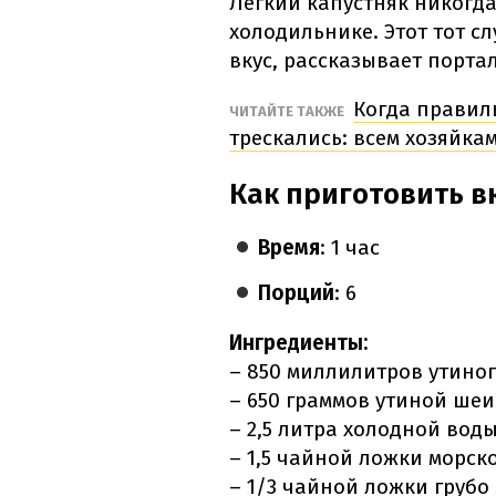
Легкий капустняк никогд
холодильнике. Этот тот с
вкус, рассказывает порта
Когда правиль
ЧИТАЙТЕ ТАКЖЕ
трескались: всем хозяйка
Как приготовить в
Время
: 1 час
Порций
: 6
Ингредиенты:
– 850 миллилитров утиног
– 650 граммов утиной ше
– 2,5 литра холодной воды
– 1,5 чайной ложки морск
– 1/3 чайной ложки грубо