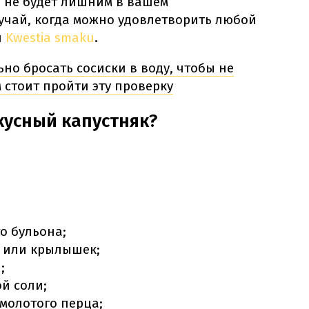
а не будет лишним в вашем
лучай, когда можно удовлетворить любой
л
Kwestia smaku
.
но бросать сосиски в воду, чтобы не
м стоит пройти эту проверку
кусный капустняк?
о бульона;
и или крылышек;
;
ой соли;
 молотого перца;