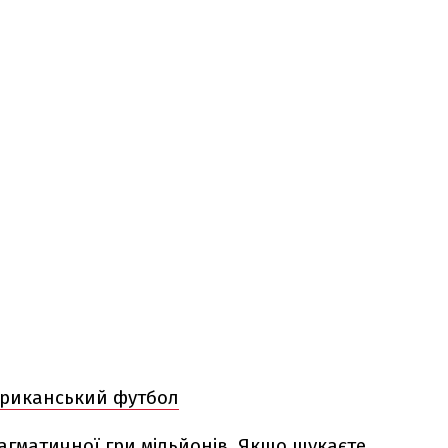
ериканський футбол
агматичної гри мільйонів. Якщо шукаєте