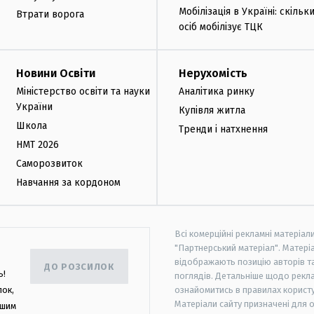
Мобілізація в Україні: скільк
Втрати ворога
осіб мобілізує ТЦК
Новини Освіти
Нерухомість
Міністерство освіти та науки
Аналітика ринку
України
Купівля житла
Школа
Тренди і натхнення
НМТ 2026
Саморозвиток
Навчання за кордоном
Всі комерційні рекламні матеріал
"Партнерський матеріал". Матеріа
відображають позицію авторів та 
ДО РОЗСИЛОК
ь!
поглядів. Детальніше щодо рекл
лок,
ознайомитись в правилах користу
Матеріали сайту призначені для 
ашим