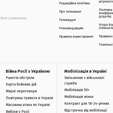
штучного
Редакційна політика
Політика
Про телеканал
конфіден
додатку
Ми в соцмережах:
Телеведучі
Угода Ко
Спільнот
Рекламодавцям
Правила 
Правила користування
Технічна
Війна Росії з Україною
Мобілізація в Україні
Ракетні обстріли
Звільнення з військової
служби
Карта бойових дій
Мобілізація 50+
Мирні переговори
Мобілізація жінок
Повітряна тривога в Україні
Контракт для 18-24-річних
Масована атака по Україні
Відстрочка від мобілізації
Вибухи у Росії