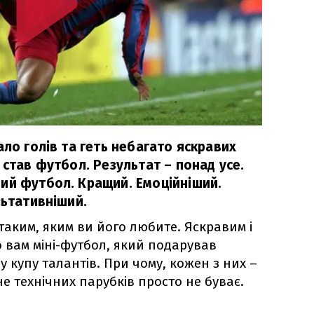
ало голів та геть небагато яскравих
 став футбол. Результат – понад усе.
ий футбол. Кращий. Емоційніший.
льтативніший.
аким, яким ви його любите. Яскравим і
вам міні-футбол, який подарував
лу купу талантів. При чому, кожен з них –
не технічних парубків просто не буває.