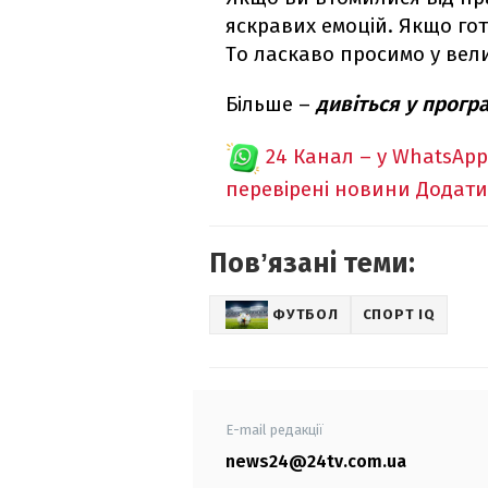
яскравих емоцій. Якщо го
То ласкаво просимо у вел
Більше –
дивіться у програ
24 Канал – у WhatsApp
перевірені новини
Додати
Повʼязані теми:
ФУТБОЛ
СПОРТ IQ
E-mail редакції
news24@24tv.com.ua