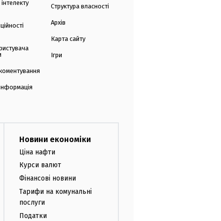
 інтелекту
Структура власності
Архів
ційності
Карта сайту
ристувача
и
Ігри
коментування
 інформація
Новини економіки
Ціна нафти
Курси валют
Фінансові новини
Тарифи на комунальні
послуги
Податки