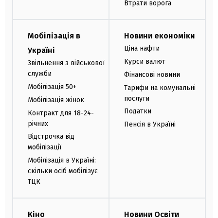
Втрати ворога
Мобілізація в
Новини економіки
Ціна нафти
Україні
Курси валют
Звільнення з військової
служби
Фінансові новини
Мобілізація 50+
Тарифи на комунальні
послуги
Мобілізація жінок
Податки
Контракт для 18-24-
річних
Пенсія в Україні
Відстрочка від
мобілізації
Мобілізація в Україні:
скільки осіб мобілізує
ТЦК
Кіно
Новини Освіти